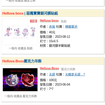
一般向 收藏品 飯友立牌
Helluva
boss
| 惡魔寶寶銀河膜貼紙
Helluva
boss
貼紙
作者：
赤坂
社團：
檸檬電池
價格：40元
發售日期：2023-08-12
尺寸：15x6.5
材質：銀河膜半斷貼紙
一般向 收藏品 貼紙
Helluva
Boss
壓克力吊飾
Helluva
Boss
壓克力吊飾
作者：
夭謬
社團：
大概是夭謬...?
價格：100元
發售日期：2023-06-04
尺寸：7*7
一般向 收藏品 壓克力吊飾