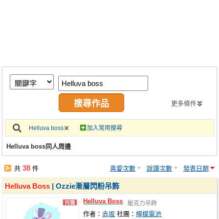
同人社團
工作委託
同人宣傳看板
繪圖藝廊
交流中心
攤位轉讓區
更多條件
會員功能選單
Helluva boss
加入常用搜尋
會員中心
Helluva boss同人周邊
註冊會員
38
共
件
喜愛次數
說讚次數
發表日期
登入
Helluva
Boss
| Ozzie漸層閃粉吊飾
Helluva
Boss
壓克力吊飾
作者：
赤坂
社團：
檸檬電池