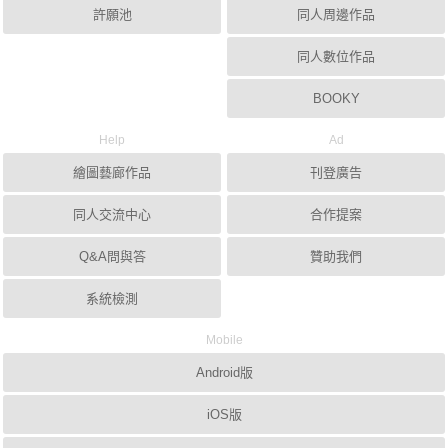
許願池
同人周邊作品
同人數位作品
BOOKY
Help
Ad
繪圖藝廊作品
刊登廣告
同人交流中心
合作提案
Q&A問與答
贊助我們
系統檢測
Mobile
Android版
iOS版