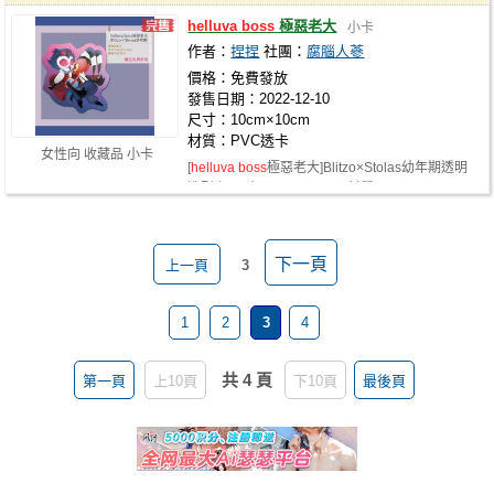
helluva
boss
極惡老大
小卡
作者：
捏捏
社團：
腐腦人蔘
價格：免費發放
發售日期：2022-12-10
尺寸：10cm×10cm
材質：PVC透卡
女性向 收藏品 小卡
[
helluva
boss
極惡老大]Blitzo×Stolas幼年期透明
造型卡 尺寸：10cm×10cm 材質：PVC…
下一頁
上一頁
3
1
2
3
4
共 4 頁
第一頁
上10頁
下10頁
最後頁