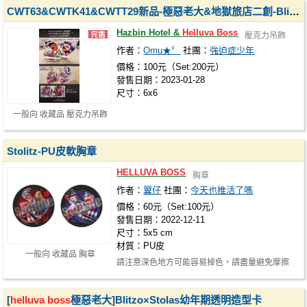
CWT63&CWTK41&CWTT29新品-極惡老大&地獄旅店二創-Blitzo&Stolas飯友&Alastor吊飾-半熟Omu
Hazbin Hotel &
Helluva
Boss
壓克力吊飾
作者：
Omu★〞
社團：
強迫症少年
價格：100元（Set:200元）
發售日期：2023-01-28
尺寸：6x6
一般向 收藏品 壓克力吊飾
Stolitz-PU皮軟胸章
HELLUVA
BOSS
胸章
作者：
翼仔
社團：
今天也推活了嗎
價格：60元（Set:100元）
發售日期：2022-12-11
尺寸：5x5 cm
材質：PU皮
一般向 收藏品 胸章
請注意深色地方可能容易掉色，請盡量避免摩擦
[
helluva
boss
極惡老大]Blitzo×Stolas幼年期透明造型卡