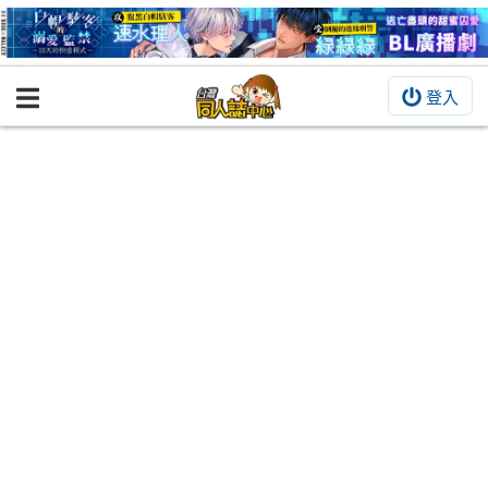
登入
BOOKY書集倉庫
同人作品
同人誌
同人周邊
同人數位作品
活動&消息
同人誌活動
最新消息
同人相關店家
宣傳&交流