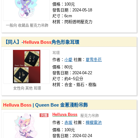
價格：100元
發售日期：2024-05-18
尺寸：6cm
材質：閃粉透明壓克力
一般向 收藏品 壓克力吊飾
【同人】-
Helluva
Boss
角色形象耳環
耳環
作者：
小愛
社團：
夏雪冬花
價格：80元
發售日期：2024-04-22
尺寸：約4~5公分
材質：合金、鋯石、樹脂
女性向 其他 耳環
Helluva
Boss
| Queen Bee 金蔥淺粉吊飾
Helluva
Boss
壓克力吊飾
作者：
赤坂
社團：
檸檬電池
價格：100元
發售日期：2024-02-24