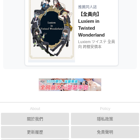
推薦同人誌
【全員向】
Luxiem in
Twisted
Wonderland
【Luxiem X ツイ
Luxiem ツイステ 全員
向 跨棚安價本
ステ】
About
Policy
關於我們
隱私政策
更新履歷
免責聲明