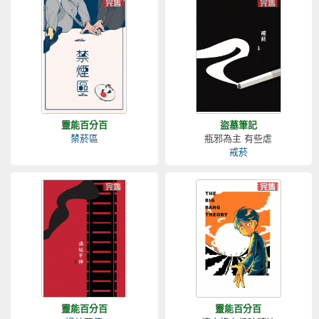
靈能百分百
盜墓筆記
禁菸區
瓶邪為主 有些虐
戒菸
靈能百分百
靈能百分百