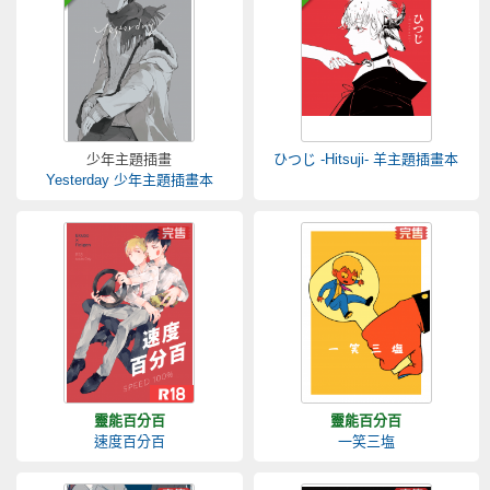
少年主題插畫
ひつじ -Hitsuji- 羊主題插畫本
Yesterday 少年主題插畫本
靈能百分百
靈能百分百
速度百分百
一笑三塩