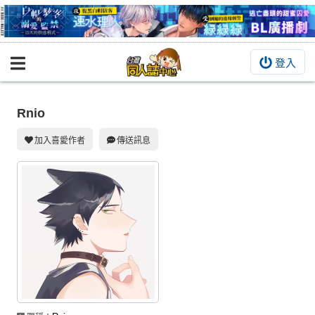
登入
BOOKY書集倉庫
同人作品
Rnio
同人誌
加入喜愛作者
傳送訊息
同人周邊
同人數位作品
活動&消息
同人誌活動
最新消息
同人相關店家
宣傳&交流