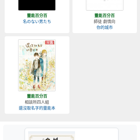
靈能百分百
靈能百分百
名のない男たち
師徒 劇情向
你的城市
靈能百分百
相談所四人組
還沒取名字的靈能本