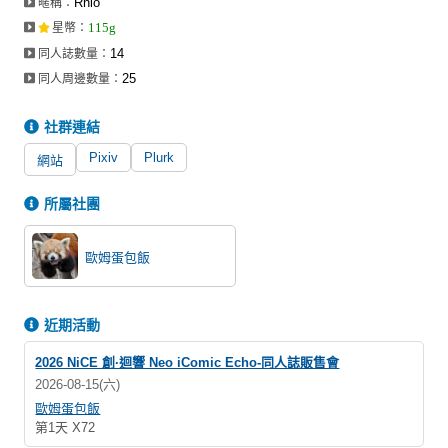
Rnio
暱稱：
同人社團
115g
星幣
：
14
同人誌數量：
工作委託
25
同人周邊數量：
同人宣傳看板
社群連結
繪圖藝廊
Pixiv
Plurk
網站
交流中心
所屬社團
攤位轉讓區
會員功能選單
歐姆蛋包飯
會員中心
註冊會員
近期活動
登入
2026 NiCE 創·迴響 Neo iComic Echo-同人誌販售會
2026-08-15(六)
歐姆蛋包飯
第1天 X72