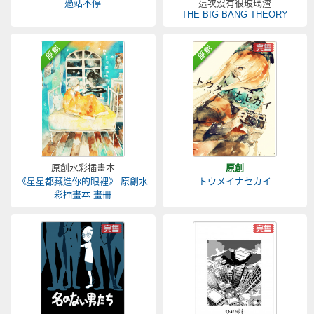
過站不停
這次沒有很玻璃渣
THE BIG BANG THEORY
原創水彩插畫本
原創
《星星都藏進你的眼裡》 原創水
トウメイナセカイ
彩插畫本 畫冊