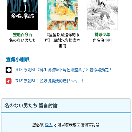
靈能百分百
《星星都藏進你的眼
排球少年
名のない男たち
裡》 原創水彩插畫本
角名治小料
畫冊
宣傳小喇叭
[R18]原創BL《轉生後被筆下角色給監禁了》暑假場預定！
[R18]原創BL！蛇妖與鳥妖的產卵play...！
名のない男たち 留言討論
您必須
登入
才可以發表或回覆留言討論