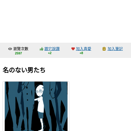
同人社團
工作委託
同人宣傳看板
繪圖藝廊
瀏覽次數
跟它說讚
加入喜愛
加入筆記
交流中心
+2
+8
2597
攤位轉讓區
名のない男たち
會員功能選單
會員中心
註冊會員
登入