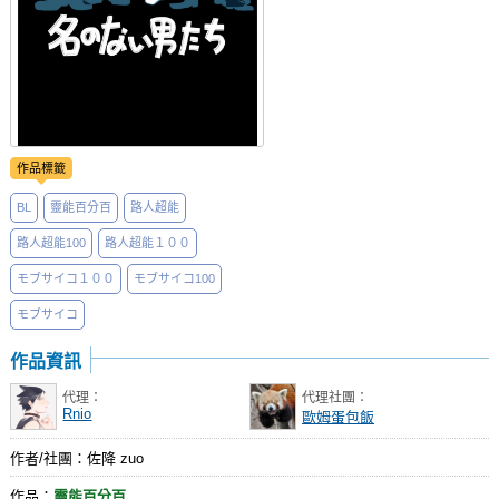
作品標籤
BL
靈能百分百
路人超能
路人超能100
路人超能１００
モブサイコ１００
モブサイコ100
モブサイコ
作品資訊
代理：
代理社團：
Rnio
歐姆蛋包飯
作者/社團：佐降 zuo
作品：
靈能百分百