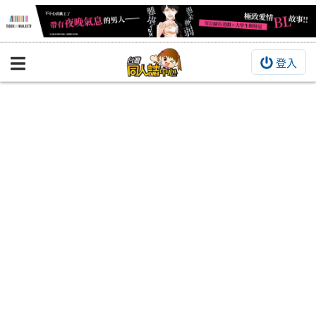
登入
BOOKY書集倉庫
同人作品
同人誌
同人周邊
同人數位作品
活動&消息
同人誌活動
最新消息
同人相關店家
宣傳&交流