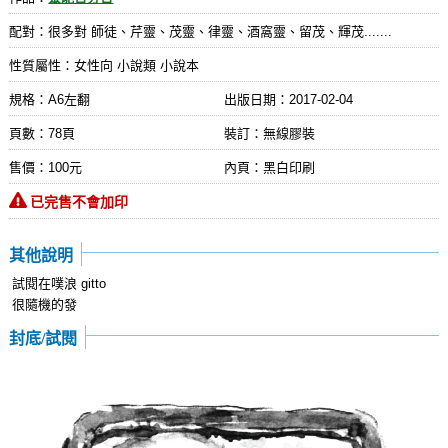
配對：很多對 師徒、芹靈、茂靈、律靈、酒窩靈、留茂、輝茂.......
性質屬性：女性向 小說類 小說本
規格：A6左翻
出版日期：
2017-02-04
頁數：78頁
裝訂：無線膠裝
售價：100元
內頁：黑白印刷
已完售不會加印
其他說明
試閱在噗浪 gitto
很隨機的發
封底/試閱