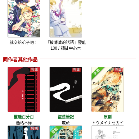
就交給弟子吧！
『被隱藏的話語』靈能
100 / 師徒中心本
同作者其他作品
靈能百分百
盜墓筆記
原創
過站不停
戒菸
トウメイナセカイ