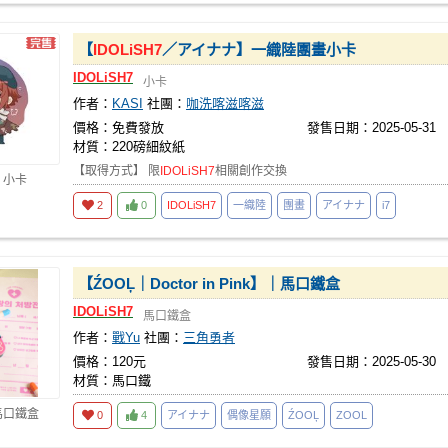
【
IDOLiSH7
／アイナナ】一織陸團畫小卡
IDOLiSH7
小卡
作者：
KASI
社團：
咖洗喀滋喀滋
價格：免費發放
發售日期：2025-05-31
材質：220磅細紋紙
【取得方式】 限
IDOLiSH7
相關創作交換
 小卡
2
0
IDOLiSH7
一織陸
團畫
アイナナ
i7
【ŹOOĻ｜Doctor in Pink】｜馬口鐵盒
IDOLiSH7
馬口鐵盒
作者：
戰Yu
社團：
三角勇者
價格：120元
發售日期：2025-05-30
材質：馬口鐵
馬口鐵盒
0
4
アイナナ
偶像星願
ŹOOĻ
ZOOL