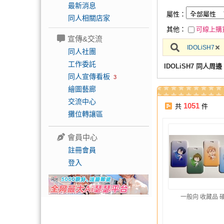
最新消息
屬性：
同人相關店家
其他：
可線上購
宣傳&交流
IDOLiSH7
同人社團
工作委託
IDOLiSH7 同人周邊
同人宣傳看板
3
繪圖藝廊
交流中心
1051
共
件
攤位轉讓區
會員中心
註冊會員
登入
一般向 收藏品 