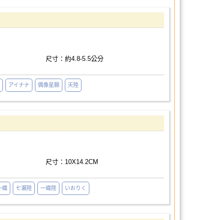
尺寸：約4.8-5.5公分
アイナナ
偶像星願
天陸
尺寸：10X14.2CM
一織
七瀨陸
一織陸
いおりく