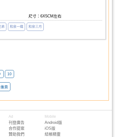
尺寸：6X5CM左右
兄弟
和泉一織
和泉三月
9
10
最後頁
Ad
Mobile
刊登廣告
Android版
合作提案
iOS版
贊助我們
結帳精靈