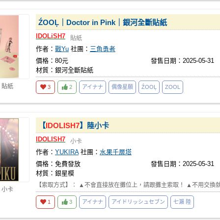
ŹOOĻ｜Doctor in Pink｜銀河全斷貼紙
IDOLiSH7
貼紙
作者：
戰Yu
社團：
三角勇者
價格：80元
發售日期：2025-05-31
材質：銀河全斷貼紙
 貼紙
3
2
アイナナ
偶像星願
ŹOOĻ
ZOOL
【
IDOLISH7
】陸小卡
IDOLISH7
小卡
作者：
YUKIRA
社團：
水果千層塔
價格：免費發放
發售日期：2025-05-31
材質：銀星模
【索取方式】： ▲不會直接放在攤位上，請跟攤主索取！ ▲不用交換
 小卡
1
3
アイナナ
アイドリッシュセブン
七瀨 陸