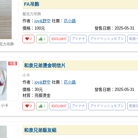
FA吊飾
壓克力吊飾
作者：
joy&野空
社團：
花小路
價格：100元
發售日期：2025-05-31
2
2
IDOLiSH7
アイナナ
アイドリッシュセブン
和泉
壓克力吊飾
和泉兄弟燙金明信片
小卡
作者：
joy&野空
社團：
花小路
價格：30元
發售日期：2025-05-31
材質：亮膜燙金
 小卡
0
2
IDOLiSH7
アイナナ
アイドリッシュセブン
和泉
和泉兄弟飯友組