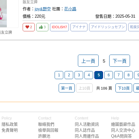
飯友立牌
作者：
joy&野空
社團：
花小路
價格：220元
發售日期：2025-05-31
2
3
IDOLiSH7
アイナナ
アイドリッシュセブン
和泉
飯友立牌
上一頁
5
下一頁
1
2
3
4
5
6
7
8
第一頁
上10頁
共 106 頁
下10頁
Policy
Contact
Content
Help
隱私政策
聯絡我們
同人活動資訊
繪圖藝廊作品
免責聲明
檢舉與回報
同人誌作品
同人交流中心
許願池
同人周邊作品
Q&A問與答