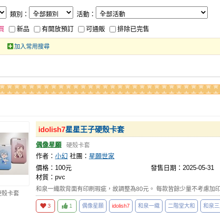
類別：
活動：
買
新品
有開放預訂
可通販
排除已完售
加入常用搜尋
idolish7
星星王子硬殼卡套
偶像星願
硬殼卡套
作者：
小幻
社團：
星願世家
價格：100元
發售日期：2025-05-31
材質：pvc
和泉一織款背面有印刷瑕疵，故調整為80元。 每款皆餘少量不考慮加
硬殼卡套
3
1
偶像星願
idolish7
和泉一織
二階堂大和
和泉三