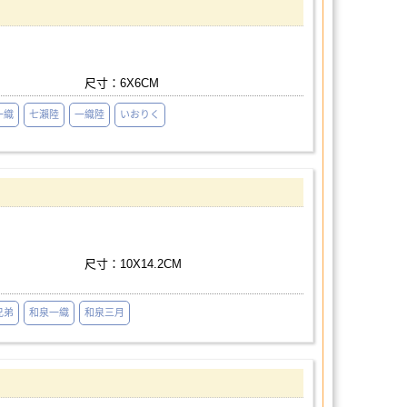
尺寸：6X6CM
一織
七瀨陸
一織陸
いおりく
尺寸：10X14.2CM
兄弟
和泉一織
和泉三月