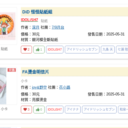
DiD 怪怪貼紙組
IDOLiSH7
貼紙
作者：
深月
社團：
7/9月台
價格：30元
發售日期：2025-05-31
材質：銀河模全斷貼紙
 貼紙
2
1
IDOLiSH7
アイドリッシュセブン
九条 天
七瀨 陸
FA燙金明信片
小卡
作者：
joy&野空
社團：
花小路
價格：30元
發售日期：2025-05-31
材質：亮膜燙金
 小卡
3
0
IDOLiSH7
アイナナ
アイドリッシュセブン
和泉