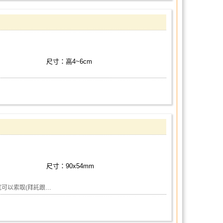
尺寸：高4~6cm
尺寸：90x54mm
就可以索取(拜託跟…