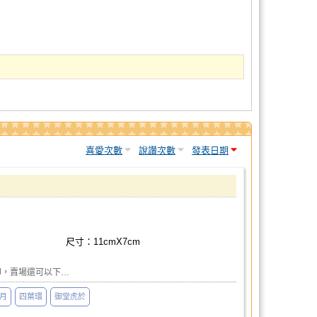
喜愛次數
說讚次數
發表日期
尺寸：11cmX7cm
印，賣場還可以下…
月
四葉環
御堂虎於