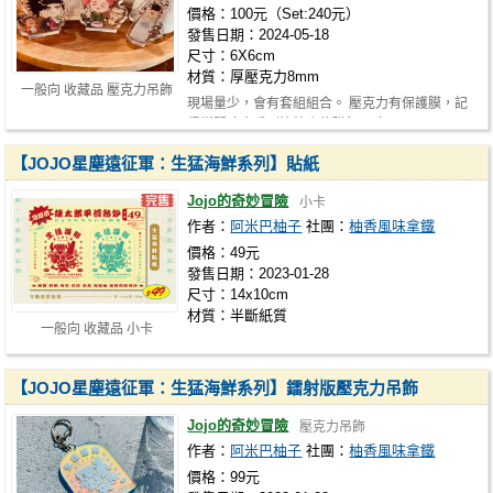
價格：100元（Set:240元）
發售日期：2024-05-18
尺寸：6X6cm
材質：厚壓克力8mm
一般向 收藏品 壓克力吊飾
現場量少，會有套組組合。 壓克力有保護膜，記
得撕開才會看到比較亮的蹭飯軍唷！ …
【JOJO星塵遠征軍：生猛海鮮系列】貼紙
Jojo的奇妙冒險
小卡
作者：
阿米巴柚子
社團：
柚香風味拿鐵
價格：49元
發售日期：2023-01-28
尺寸：14x10cm
材質：半斷紙質
一般向 收藏品 小卡
【JOJO星塵遠征軍：生猛海鮮系列】鐳射版壓克力吊飾
Jojo的奇妙冒險
壓克力吊飾
作者：
阿米巴柚子
社團：
柚香風味拿鐵
價格：99元