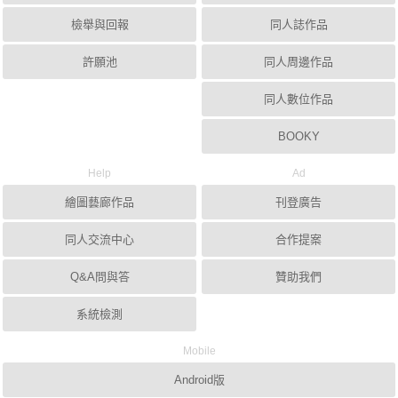
檢舉與回報
同人誌作品
許願池
同人周邊作品
同人數位作品
BOOKY
Help
Ad
繪圖藝廊作品
刊登廣告
同人交流中心
合作提案
Q&A問與答
贊助我們
系統檢測
Mobile
Android版