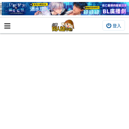
登入
BOOKY書集倉庫
同人作品
同人誌
同人周邊
同人數位作品
活動&消息
同人誌活動
最新消息
同人相關店家
宣傳&交流