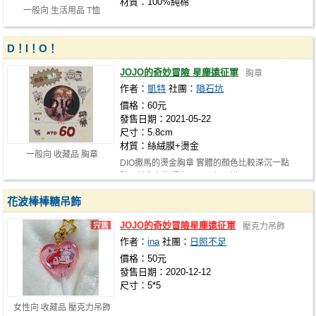
材質：100%純棉
一般向 生活用品 T恤
D！I！O！
JOJO的奇妙冒險 星塵遠征軍
胸章
作者：
凱特
社團：
隕石坑
價格：60元
發售日期：2021-05-22
尺寸：5.8cm
材質：絲絨膜+燙金
一般向 收藏品 胸章
DIO撒馬的燙金胸章 實體的顏色比較深沉一點
點，就像在海裡泡了一百年一樣
花波棒棒糖吊飾
JOJO的奇妙冒險星塵遠征軍
壓克力吊飾
作者：
ina
社團：
日照不足
價格：50元
發售日期：2020-12-12
尺寸：5*5
女性向 收藏品 壓克力吊飾