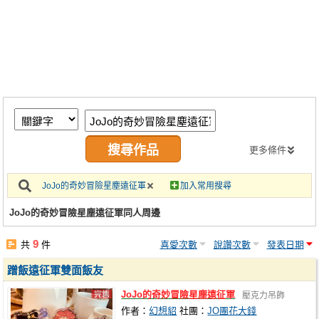
同人社團
工作委託
同人宣傳看板
繪圖藝廊
交流中心
攤位轉讓區
更多條件
會員功能選單
JoJo的奇妙冒險星塵遠征軍
加入常用搜尋
會員中心
JoJo的奇妙冒險星塵遠征軍同人周邊
註冊會員
9
共
件
喜愛次數
說讚次數
發表日期
登入
蹭飯遠征軍雙面飯友
JoJo的奇妙冒險星塵遠征軍
壓克力吊飾
作者：
幻想貂
社團：
JO團花大錢