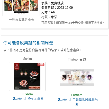
價格：免費發放
發售日期：2023-12-09
尺寸：A6
材質：象牙
一般向 收藏品 小卡
可用各種主題認親卡OR十元交換! 這場不收零食~
你可能會感興趣的相關周邊
以下作品不是完全符合搜尋條件的結果，或許您會喜歡。
Mariku
Thirteen★13
Luxiem
Luxiem
【Luxiem】Mysta 髮圈
【Luxiem】全員獸化彩虹膜吊
飾