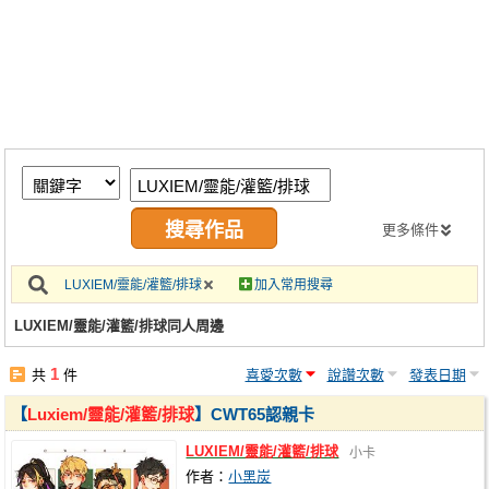
同人社團
工作委託
同人宣傳看板
繪圖藝廊
交流中心
攤位轉讓區
更多條件
會員功能選單
LUXIEM/靈能/灌籃/排球
加入常用搜尋
會員中心
LUXIEM/靈能/灌籃/排球同人周邊
註冊會員
1
共
件
喜愛次數
說讚次數
發表日期
登入
【
Luxiem/靈能/灌籃/排球
】CWT65認親卡
LUXIEM/靈能/灌籃/排球
小卡
作者：
小黑炭