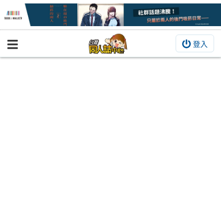
登入
BOOKY書集倉庫
同人作品
同人誌
同人周邊
同人數位作品
活動&消息
同人誌活動
最新消息
同人相關店家
宣傳&交流