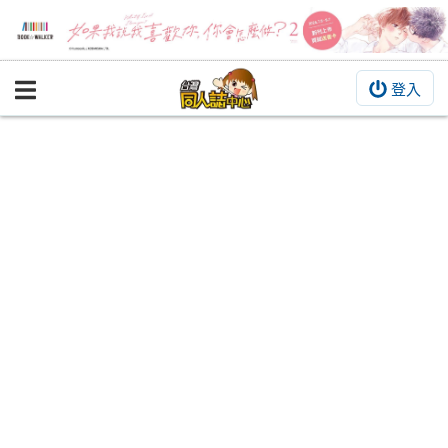
登入
BOOKY書集倉庫
同人作品
同人誌
同人周邊
同人數位作品
活動&消息
同人誌活動
最新消息
同人相關店家
宣傳&交流