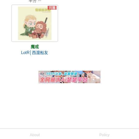
半分 ⁵⁵
魔戒
LotR│西渡船友
About
Policy