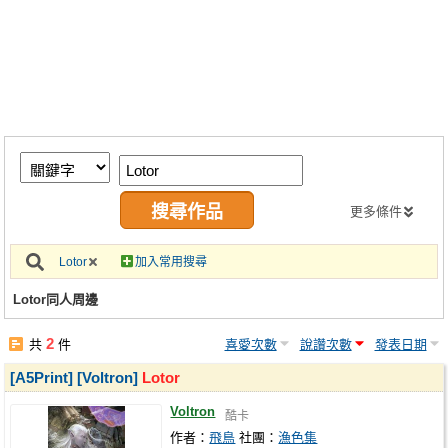
同人社團
工作委託
同人宣傳看板
繪圖藝廊
交流中心
攤位轉讓區
更多條件
會員功能選單
Lotor
加入常用搜尋
會員中心
Lotor同人周邊
註冊會員
2
共
件
喜愛次數
說讚次數
發表日期
登入
[A5Print] [Voltron]
Lotor
Voltron
酷卡
作者：
飛鳥
社團：
漁色集