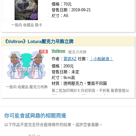
價格：70元
發售日期：2019-09-21
尺寸：A5
一般向 收藏品 酷卡
《Voltron》Lotura壓克力吊飾立牌
Voltron
壓克力吊飾
作者：
霄追XZ
社團：
｜小船破浪｜
價格：200元
發售日期：未定
尺寸：9cm高
材質：透明壓克力，雙面不同圖
一般向 收藏品 壓克力吊飾
第二批加印預計七月初到貨，不拆售 販賣管道以
通販為主，如果有場販會在噗浪公告 …
你可能會感興趣的相關周邊
以下作品不是完全符合搜尋條件的結果，或許您會喜歡。