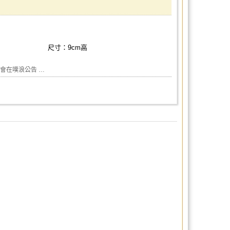
尺寸：9cm高
會在噗浪公告 …