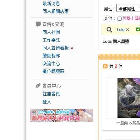
最新消息
屬性：
同人相關店家
其他：
可線上購
宣傳&交流
Lotor
同人社團
工作委託
Lotor同人周邊
同人宣傳看板
4
繪圖藝廊
交流中心
2
共
件
攤位轉讓區
會員中心
註冊會員
登入
一般向 收藏品