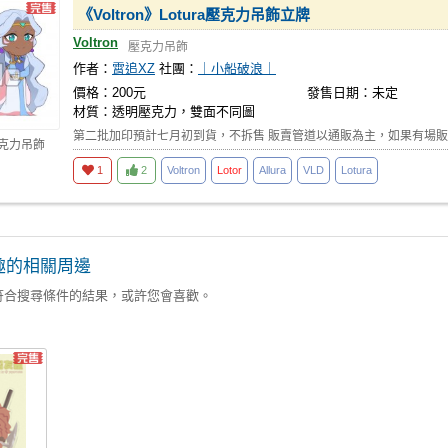
《Voltron》Lotura壓克力吊飾立牌
Voltron
壓克力吊飾
作者：
霄追XZ
社團：
｜小船破浪｜
價格：200元
發售日期：未定
材質：透明壓克力，雙面不同圖
第二批加印預計七月初到貨，不拆售 販賣管道以通販為主，如果有場販
壓克力吊飾
1
2
Voltron
Lotor
Allura
VLD
Lotura
趣的相關周邊
符合搜尋條件的結果，或許您會喜歡。