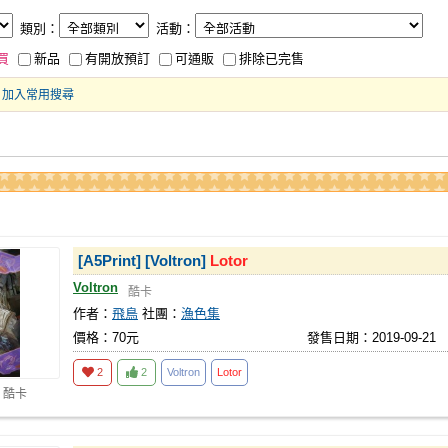
類別：
活動：
買
新品
有開放預訂
可通販
排除已完售
加入常用搜尋
[A5Print] [Voltron]
Lotor
Voltron
酷卡
作者：
飛鳥
社團：
漁色集
價格：70元
發售日期：2019-09-21
2
2
Voltron
Lotor
 酷卡