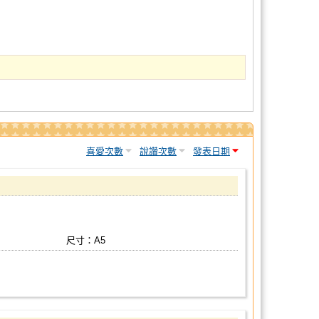
喜愛次數
說讚次數
發表日期
尺寸：A5