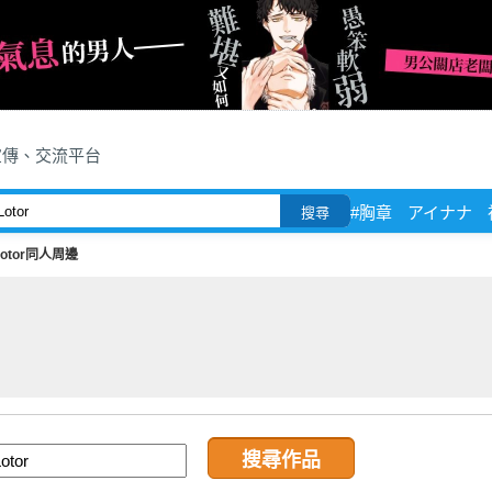
宣傳、交流平台
#胸章
アイナナ
搜尋
Lotor同人周邊