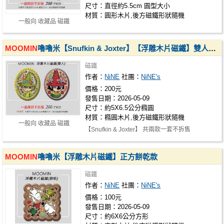
尺寸：直徑約5.5cm 圓型大小
材質：圓形木片,後方磁鐵形狀隨機
一般向 收藏品 磁鐵
MOOMIN
嚕嚕米【Snufkin & Joxter】【浮雕木片磁鐵】雙人橢圓款套組
磁鐵
作者：
NiNE
社團：
NiNE's
價格：200元
發售日期：2026-05-09
尺寸：約5X6.5公分橢圓
材質：橢圓木片,後方磁鐵形狀隨機
一般向 收藏品 磁鐵
【Snufkin & Joxter】 共兩款一套不拆售
MOOMIN
嚕嚕米【浮雕木片磁鐵】正方餅乾款
磁鐵
作者：
NiNE
社團：
NiNE's
價格：100元
發售日期：2026-05-09
尺寸：約6X6公分方形