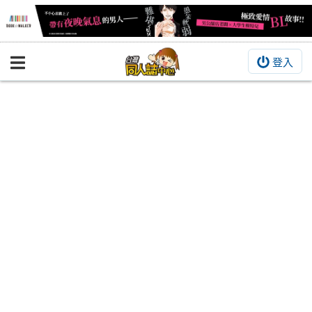
登入
BOOKY書集倉庫
同人作品
同人誌
同人周邊
同人數位作品
活動&消息
同人誌活動
最新消息
同人相關店家
宣傳&交流