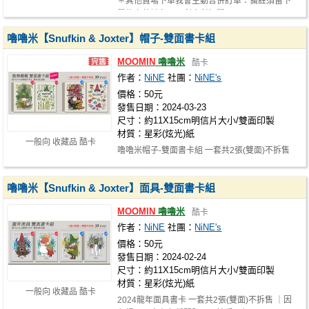
＊其他賣場下單我會主動合併訂單：備註須留下
單的完整姓名，以利合併訂單。 https:…
嚕嚕米【Snufkin & Joxter】帽子-雙面書卡組
MOOMIN
嚕嚕米
酷卡
作者：
NiNE
社團：
NiNE's
價格：50元
發售日期：2024-03-23
尺寸：約11X15cm明信片大小/雙面印製
材質：星彩(炫光)紙
一般向 收藏品 酷卡
嚕嚕米帽子-雙面書卡組 一套共2張(雙面)不拆售
嚕嚕米【Snufkin & Joxter】面具-雙面書卡組
MOOMIN
嚕嚕米
酷卡
作者：
NiNE
社團：
NiNE's
價格：50元
發售日期：2024-02-24
尺寸：約11X15cm明信片大小/雙面印製
材質：星彩(炫光)紙
一般向 收藏品 酷卡
2024龍年面具書卡 一套共2張(雙面)不拆售 ｜因