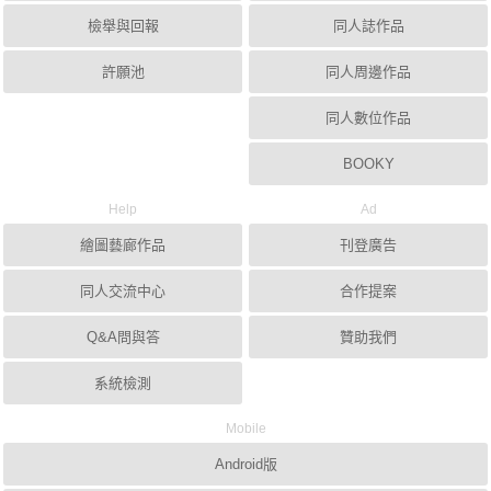
檢舉與回報
同人誌作品
許願池
同人周邊作品
同人數位作品
BOOKY
Help
Ad
繪圖藝廊作品
刊登廣告
同人交流中心
合作提案
Q&A問與答
贊助我們
系統檢測
Mobile
Android版