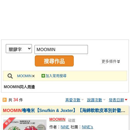
同人社團
工作委託
同人宣傳看板
繪圖藝廊
交流中心
攤位轉讓區
更多條件
會員功能選單
MOOMIN
加入常用搜尋
會員中心
MOOMIN同人周邊
註冊會員
34
共
件
喜愛次數
說讚次數
發表日期
登入
MOOMIN
嚕嚕米【Snufkin & Joxter】【海綿軟軟皮革別針徽章】雙人圓款套組
MOOMIN
磁鐵
作者：
NiNE
社團：
NiNE's