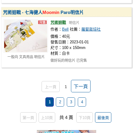
印場不同會有色偏問題，可接受再行…
咒術迴戰 - 七海健人
Moomin
Paro明信片
咒術迴戰
明信片
作者：
Bell
社團：
蘿蔔栽培社
價格：40元
發售日期：2023-01-01
尺寸：100 x 150mm
材質：白卡
一般向 文具用品 明信片
做好玩的明信片 已完售
下一頁
上一頁
1
1
2
3
4
共 4 頁
第一頁
上10頁
下10頁
最後頁