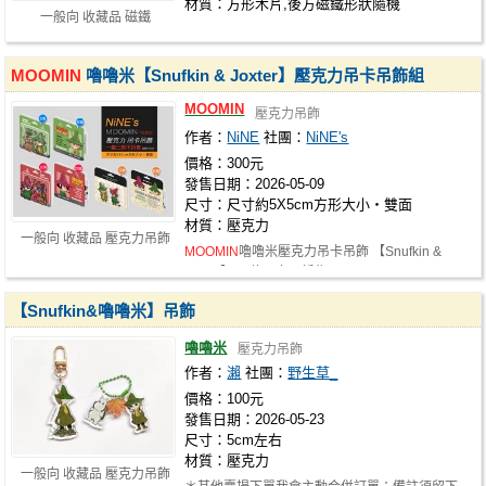
材質：方形木片,後方磁鐵形狀隨機
一般向 收藏品 磁鐵
MOOMIN
嚕嚕米【Snufkin & Joxter】壓克力吊卡吊飾組
MOOMIN
壓克力吊飾
作者：
NiNE
社團：
NiNE's
價格：300元
發售日期：2026-05-09
尺寸：尺寸約5X5cm方形大小‧雙面
材質：壓克力
一般向 收藏品 壓克力吊飾
MOOMIN
嚕嚕米壓克力吊卡吊飾 【Snufkin &
Joxter】 三款一套不拆售
【Snufkin&嚕嚕米】吊飾
嚕嚕米
壓克力吊飾
作者：
瀨
社團：
野生草_
價格：100元
發售日期：2026-05-23
尺寸：5cm左右
材質：壓克力
一般向 收藏品 壓克力吊飾