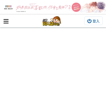
登入
BOOKY書集倉庫
同人作品
同人誌
同人周邊
同人數位作品
活動&消息
同人誌活動
最新消息
同人相關店家
宣傳&交流