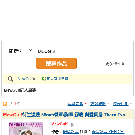
同人社團
工作委託
同人宣傳看板
繪圖藝廊
交流中心
攤位轉讓區
更多條件
會員功能選單
MewGulf
加入常用搜尋
會員中心
MewGulf同人周邊
註冊會員
1
共
件
喜愛次數
說讚次數
發表日期
登入
MewGulf
衍生週邊 58mm徽章/胸章 繆糕 與愛同居 Tharn Type 真愛墨菲定律 野清記事
MewGulf
胸章
作者：
野清記事
社團：
野清記事.YEH-CHING CHRONICLE