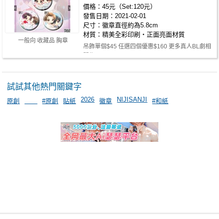
價格：45元（Set:120元）
發售日期：2021-02-01
尺寸：徽章直徑約為5.8cm
材質：精美全彩印刷‧正面亮面材質
一般向 收藏品 胸章
吊飾單個$45 任選四個優惠$160 更多真人BL劇相
關作品>>https://reurl.cc/5o9n9y …
試試其他熱門關鍵字
2026
NIJISANJI
原創
＿＿
#原創
貼紙
徽章
#和紙