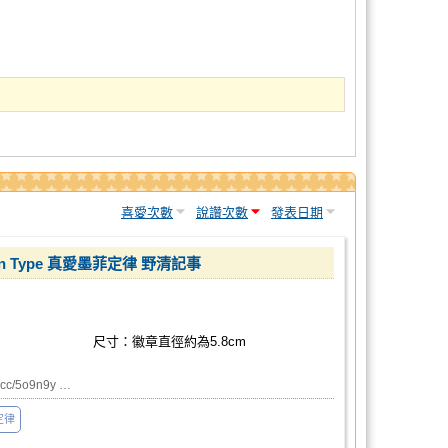
喜愛次數
說讚次數
發表日期
n Type 真愛墨菲定律 野清記事
尺寸：徽章直徑約為5.8cm
c/5o9n9y …
定律