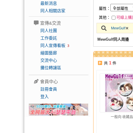
最新消息
屬性：
同人相關店家
其他：
可線上購
宣傳&交流
MewGulf
同人社團
工作委託
MewGulf同人周邊
同人宣傳看板
3
繪圖藝廊
交流中心
1
共
件
攤位轉讓區
會員中心
註冊會員
登入
一般向 收藏品