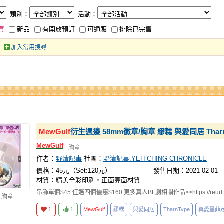
類別：
活動：
買
新品
有開放預訂
可通販
排除已完售
加入常用搜尋
MewGulf
衍生週邊 58mm徽章/胸章 繆糕 與愛同居 Thar
MewGulf
胸章
作者：
野清記事
社團：
野清記事.YEH-CHING CHRONICLE
價格：45元（Set:120元）
發售日期：2021-02-01
材質：精美全彩印刷‧正面亮面材質
吊飾單個$45 任選四個優惠$160 更多真人BL劇相關作品>>https://reurl.c
 胸章
1
1
MewGulf
繆糕
與愛同居
TharnType
真愛墨菲