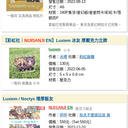
發售日期：2022-08-13
尺寸：A6
材質：240P象牙/星幻紙/星星閃卡/彩虹卡/雪
一般向 文具用品 明信片
銅亮P
套組已完售剩單品， 象牙及星幻明信片已完售，
剩星星閃卡/彩虹卡/雪銅亮P， 星星…
【彩虹社｜
NIJISANJI
EN】Luxiem 冰友 厚壓克力立牌
luxiem
小卡
作者：
米櫻
社團：
粉紅飯糰
價格：130元
發售日期：2022-06-05
尺寸：5 x 5 x 0.8 cm
材質：壓克力
一般向 收藏品 小卡
Luxiem / Noctyx 增厚飯友
NIJISANJI
EN
壓克力飯友
作者：
呼呼
社團：
秋天不要燒垃圾˙爽
價格：550元（Set:550元）
發售日期：2022-12-10