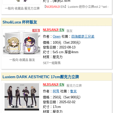
尺寸：(單)約2.5cm
【
NIJISANJI
EN】Luxiem-迷你小立牌vol.2 *set -
一般向 收藏品 壓克力立牌
- - - - - - - - - - - - - - - -…
Shu&Luca 杯杯飯友
NIJISANJI
EN
飯友
作者：
Open
社團：
四海都是三兄弟
價格：100元（Set:200元）
發售日期：2022-08-13
尺寸：5x5 cm 厚度4mm
材質：壓克力
一般向 收藏品 飯友
SET一組販售
Luxiem DARK AESTHETIC 17cm壓克力立牌
NIJISANJI
EN
壓克力立牌
作者：
阿雪
社團：
隻米
價格：250元（Set:900元）
發售日期：2025-02-02
尺寸：17cm
材質：壓克力