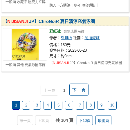
一般向 收藏品 壓克力立牌
購入下方通路可參考 現貨通販｜
https://reurl.cc/M4WMZ3（限台灣） 海外預購｜
http…
【
NIJISANJI
JP】ChroNoiR 夏日清涼充氣泳圈
彩虹社
充氣泳圈吊飾
作者：
SUIKA
社團：
加加減減
價格：150元
發售日期：2023-05-20
尺寸：約9cm
【
NIJISANJI
JP】ChroNoiR 夏日清涼充氣泳圈 -
一般向 其他 充氣泳圈吊飾
- - - - - - - - - - - - - - - - -…
下一頁
上一頁
1
1
2
3
4
5
6
7
8
9
10
共 104 頁
第一頁
上10頁
下10頁
最後頁