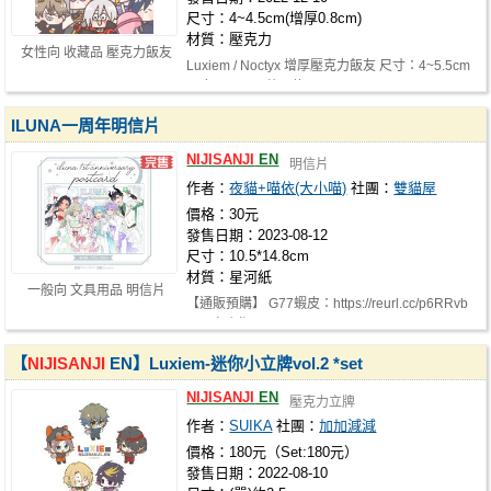
尺寸：4~4.5cm(增厚0.8cm)
材質：壓克力
女性向 收藏品 壓克力飯友
Luxiem / Noctyx 增厚壓克力飯友 尺寸：4~5.5cm
厚度：0.8cm 共兩款：L團、N團 一…
ILUNA一周年明信片
NIJISANJI
EN
明信片
作者：
夜貓+喵依(大小喵)
社團：
雙貓屋
價格：30元
發售日期：2023-08-12
尺寸：10.5*14.8cm
材質：星河紙
一般向 文具用品 明信片
【通販預購】 G77蝦皮：https://reurl.cc/p6RRvb
G77商店街：https://reurl.cc/dDo…
【
NIJISANJI
EN】Luxiem-迷你小立牌vol.2 *set
NIJISANJI
EN
壓克力立牌
作者：
SUIKA
社團：
加加減減
價格：180元（Set:180元）
發售日期：2022-08-10