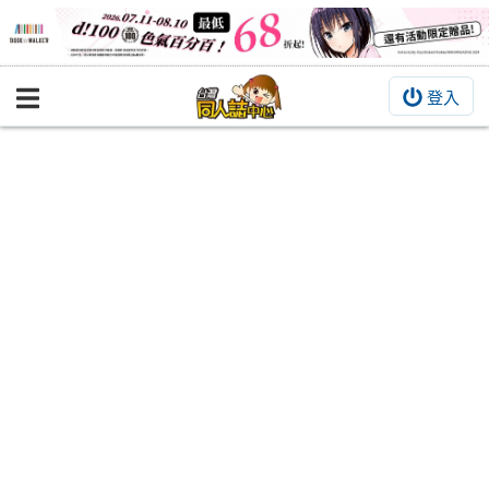
登入
BOOKY書集倉庫
同人作品
同人誌
同人周邊
同人數位作品
活動&消息
同人誌活動
最新消息
同人相關店家
宣傳&交流