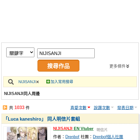
同人社團
工作委託
同人宣傳看板
繪圖藝廊
交流中心
攤位轉讓區
更多條件
會員功能選單
NIJISANJI
加入常用搜尋
會員中心
NIJISANJI同人周邊
註冊會員
1033
共
件
喜愛次數
說讚次數
發表日期
登入
「Luca kaneshiro」 同人明信片套組
NIJISANJI
EN Vtuber
明信片
作者：
Drenbof
社團：
Drenbof個人社團