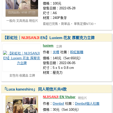
價格：100元
發售日期：2022-05-28
尺寸：A6
材質：240P象牙
一般向 文具用品 明信片
套組已完售，剩單品， 單售定價NT30。
【彩虹社｜
NIJISANJI
EN】Luxiem 花友 厚壓克力立牌
luxiem
立牌
作者：
米櫻
社團：
粉紅飯糰
價格：140元（Set:650元）
發售日期：2022-06-05
尺寸：5 x 5 x 0.8 cm
材質：壓克力
女性向 收藏品 立牌
「Luca kaneshiro」 同人明信片共4款
NIJISANJI
EN Vtuber
明信片
作者：
Drenbof
社團：
Drenbof個人社團
價格：30元（Set:100元）