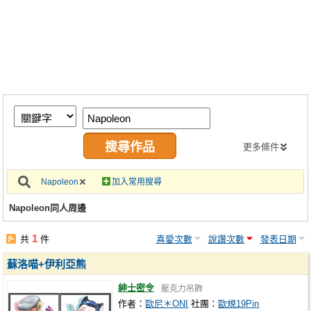
同人社團
工作委託
同人宣傳看板
繪圖藝廊
交流中心
攤位轉讓區
更多條件
會員功能選單
Napoleon
加入常用搜尋
會員中心
Napoleon同人周邊
註冊會員
1
共
件
喜愛次數
說讚次數
發表日期
登入
蘇洛喵+伊利亞熊
紳士密令
壓克力吊飾
作者：
歐尼＊ONI
社團：
歐規19Pin