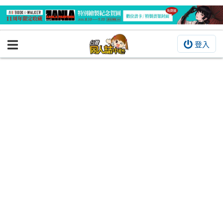
登入
BOOKY書集倉庫
同人作品
同人誌
同人周邊
同人數位作品
活動&消息
同人誌活動
最新消息
同人相關店家
宣傳&交流