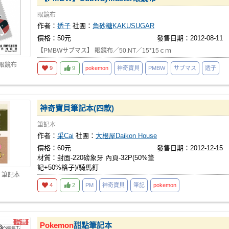
眼鏡布
作者：
透子
社團：
角砂糖KAKUSUGAR
價格：50元
發售日期：2012-08-11
【PMBWサブマス】 眼鏡布／50.NT／15*15ｃｍ
 眼鏡布
9
9
pokemon
神奇寶貝
PMBW
サブマス
透子
神奇寶貝筆記本(四款)
筆記本
作者：
采Cai
社團：
大根屋Daikon House
價格：60元
發售日期：2012-12-15
材質：封面-220磅象牙 內頁-32P(50%筆
記+50%格子)/騎馬釘
 筆記本
4
2
PM
神奇寶貝
筆記
pokemon
Pokemon
甜點筆記本