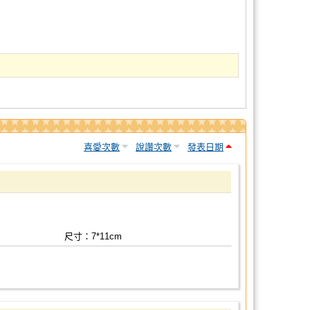
喜愛次數
說讚次數
發表日期
尺寸：7*11cm