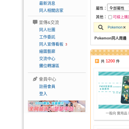
最新消息
屬性：
同人相關店家
其他：
可線上購
宣傳&交流
Pokemon
同人社團
工作委託
Pokemon同人周邊
同人宣傳看板
3
繪圖藝廊
交流中心
1200
共
件
攤位轉讓區
會員中心
註冊會員
登入
一般向 實用品