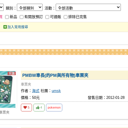
類別：
活動：
買
新品
有開放預訂
可通販
排除已完售
加入常用搜尋
PMBW車長(的PM與所有物)車票夾
車票夾
作者：
海式
社團：
umsk
價格：50元
發售日期：2012-01-28
5
4
pokemon
 車票夾