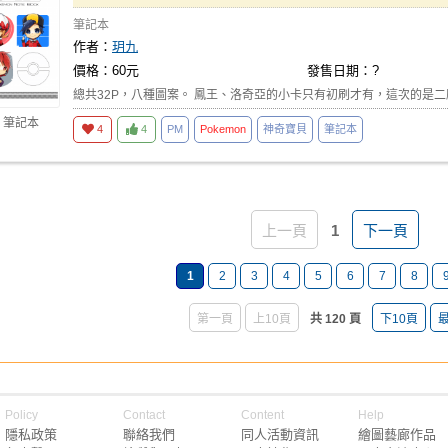
筆記本
作者：
玥九
價格：60元
發售日期：?
總共32P，八種圖案。 鳳王、洛奇亞的小卡只有初刷才有，這次的是二刷
 筆記本
4
4
PM
Pokemon
神奇寶貝
筆記本
上一頁
1
下一頁
1
2
3
4
5
6
7
8
第一頁
上10頁
共 120 頁
下10頁
Policy
Contact
Content
Help
隱私政策
聯絡我們
同人活動資訊
繪圖藝廊作品