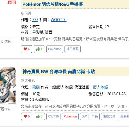
Pokémon明信片組/R&G手機擦
明信片
作者：
777
社團：
WOOT 7!
價格：未定
發售日期：?
材質：星彩紙/雙面
明信片組已加印 0712更新 特典均已送完，所以這次沒有特典喔 但為了
 明信片
4
1
Pokémon
神奇寶貝
神奇寶貝 BW 台灣車長 南廈北尚 卡貼
悠遊卡貼
代理：
鴹颺
作者：
銀(廢人地鐵)
代理社團：
廢人地鐵
價格：10元
發售日期：2012-01-28
材質：170磅銅版
北尚南廈合在一起可以湊成附圖的樣子\ˊqˋ/ 分開來賣，也可以一起買。
悠遊卡貼
0
0
CWT30
Pokemon
BW
車長
南廈北尚
陰森