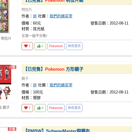
【已完售】
Pokemon
明信片組
明信片
作者：
迷
社團：
我們的繪茶室
價格：60元
發售日期：2012-08-11
材質：炫光紙
五張一組不分售!
 明信片
7
2
Pokemon
神奇寶貝
【已完售】
Pokemon
方形鏡子
鏡子
作者：
迷
社團：
我們的繪茶室
價格：100元
發售日期：2012-08-11
材質：塑膠
品 鏡子
7
6
Pokemon
神奇寶貝
【PMBW】SubwayMaster眼鏡布