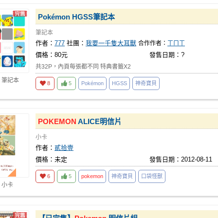
Pokémon HGSS筆記本
筆記本
作者：
777
社團：
我要一千隻大耳獸
合作作者：
ㄒㄇㄒ
價格：80元
發售日期：?
共32P，內頁每張都不同 特典書籤X2
 筆記本
8
5
Pokémon
HGSS
神奇寶貝
POKEMON
ALICE明信片
小卡
作者：
貳拾壹
價格：未定
發售日期：2012-08-11
6
5
pokemon
神奇寶貝
口袋怪獸
 小卡