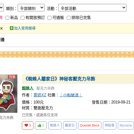
類別：
活動：
買
新品
有開放預訂
可通販
排除已完售
加入常用搜尋
周邊
《蜘蛛人離家日》神秘客壓克力吊飾
蜘蛛人
壓克力吊飾
作者：
霄追XZ
社團：
｜小船破浪｜
價格：100元
發售日期：2019-09-21
材質：雙面壓克力
已完售，感謝各位支持
壓克力吊飾
3
2
蜘蛛人
離家日
Quentin
Beck
神秘客
Mysterio