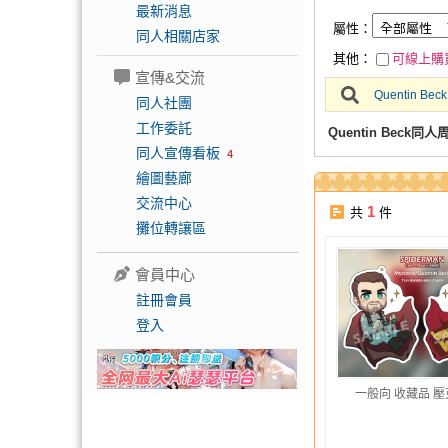
最新消息
屬性：
同人相關店家
其他：
可線上購
宣傳&交流
Quentin Beck
同人社團
工作委託
Quentin Beck同人
同人宣傳看板
4
繪圖藝廊
交流中心
1
共
件
攤位轉讓區
會員中心
註冊會員
登入
一般向 收藏品 