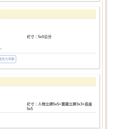
尺寸：5x5公分
。
壓克力吊飾
尺寸：人物立牌5x5+寶藏立牌3x3+底座
5x5