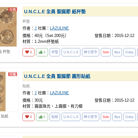
U.N.C.L.E 全員 聖誕節 紙杯墊
杯墊
作者：
J
社團：
LAZULINE
價格：40元（Set:200元）
發售日期：2015-12-12
材質：1.2mm杯墊紙
品 杯墊
3
4
杯墊
U.N.C.L.E
紳士密令
Solo
Illya
Gaby
U.N.C.L.E 全員 聖誕節 圓形貼紙
貼紙
作者：
J
社團：
LAZULINE
價格：30元
發售日期：2015-12-12
材質：霧面珠光，上霧膜，有刀模
 貼紙
4
6
貼紙
U.N.C.L.E
紳士密令
Solo
Illya
Gaby