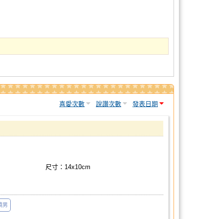
喜愛次數
說讚次數
發表日期
尺寸：14x10cm
鏡男