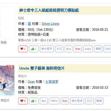
紳士密令三人組紙娃娃透明刀模貼紙
貼紙
作者：
茵
社團：
Silver Lining
價格：50元（Set:130元）
發售日期：2016-05-21
材質：透明貼紙+白墨
單售nt.50 三張一組nt.130 替三人組穿衣服的樂趣紙娃娃ww
 貼紙
1
1
紳士密令
ㄤ口
Illya
Solo
Gaby
美蘇
UNC
Uncle 雙子蘇美 無料明信片
明信片
作者：
Gran
社團：
七號溫室
價格：免費發放
發售日期：2016-02-13
材質：紙製品
 明信片
6
5
Illya
TMFU
Solo
紳士密命
ㄤ口
蘇美