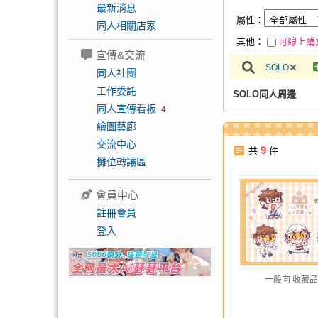
最新消息
屬性：
同人相關店家
其他：
可線上購
宣傳&交流
SOLO
同人社團
工作委託
SOLO同人周邊
同人宣傳看板
4
繪圖藝廊
交流中心
9
共
件
攤位轉讓區
會員中心
註冊會員
登入
一般向 收藏品