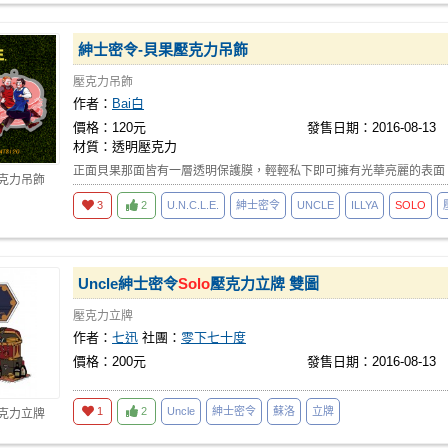
紳士密令-貝果壓克力吊飾
壓克力吊飾
作者：
Bai白
價格：120元
發售日期：2016-08-13
材質：透明壓克力
正面貝果那面皆有一層透明保護膜，輕輕私下即可擁有光華亮麗的表面
壓克力吊飾
3
2
U.N.C.L.E.
紳士密令
UNCLE
ILLYA
SOLO
Uncle紳士密令
Solo
壓克力立牌 雙圖
壓克力立牌
作者：
七迅
社團：
零下七十度
價格：200元
發售日期：2016-08-13
1
2
Uncle
紳士密令
蘇洛
立牌
壓克力立牌