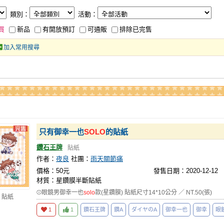
類別：
活動：
買
新品
有開放預訂
可通販
排除已完售
加入常用搜尋
只有御幸一也
SOLO
的貼紙
鑽石王牌
貼紙
作者：
夜良
社團：
雨天關節痛
價格：50元
發售日期：2020-12-12
材質：星鑽膜半斷貼紙
⚾眼鏡男御幸一也
solo
款(星鑽膜) 貼紙尺寸14*10公分 ／ NT.50(張)
 貼紙
1
1
鑽石王牌
鑽A
ダイヤのA
御幸一也
御幸
眼