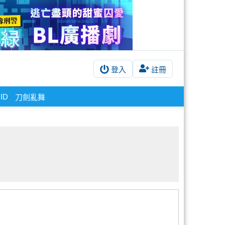
登入
註冊
ID
刀劍亂舞