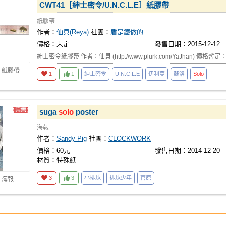
CWT41［紳士密令/U.N.C.L.E］紙膠帶
紙膠帶
作者：
仙貝(Reya)
社團：
盾是鐵做的
價格：未定
發售日期：2015-12-12
紳士密令紙膠帶 作者：仙貝 (http://www.plurk.com/YaJhan) 價格暫定：
 紙膠帶
1
1
紳士密令
U.N.C.L.E
伊利亞
蘇洛
Solo
suga
solo
poster
海報
作者：
Sandy Pig
社團：
CLOCKWORK
價格：60元
發售日期：2014-12-20
材質：特殊紙
3
3
小排球
排球少年
菅原
 海報