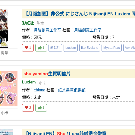
【月貓創意】非公式 にじさんじ Nijisanji EN Luxie
彩虹社
胸章
作者：
月貓創意工作室
社團：
月貓創意工作室
價格：50元
發售日期：?
1
1
彩虹社
Luxiem
Ike Eveland
Mysta Rias
Vox A
 胸章
shu
yamino
生賀明信片
Luxiem
小卡
作者：
chinne
社團：
紙片男童俱樂部
價格：未定
發售日期：未定
2
1
 小卡
【Nijisanji EN】
Shu
/ Luca絲絨燙金徽章