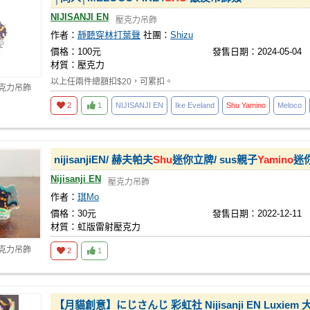
NIJISANJI EN
壓克力吊飾
作者：
靜聽穿林打葉聲
社團：
Shizu
價格：100元
發售日期：2024-05-04
材質：壓克力
以上任兩件總額扣$20，可累扣。
壓克力吊飾
2
1
NIJISANJI EN
Ike Eveland
Shu
Yamino
Meloco
nijisanjiEN/ 赫夫帕夫
Shu
迷你立牌/ sus親子
Yamino
迷
Nijisanji EN
壓克力吊飾
作者：
琪Mo
價格：30元
發售日期：2022-12-11
材質：虹版雷射壓克力
壓克力吊飾
2
1
【月貓創意】にじさんじ 彩虹社 Nijisanji EN Luxi