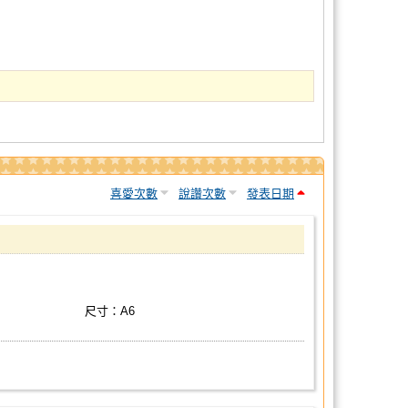
喜愛次數
說讚次數
發表日期
尺寸：A6