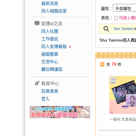
最新消息
屬性：
同人相關店家
其他：
可線上購
宣傳&交流
Shu Yamino
同人社團
工作委託
Shu Yamino同人周
同人宣傳看板
4
繪圖藝廊
交流中心
79
共
件
攤位轉讓區
會員中心
註冊會員
登入
一般向 文具用品