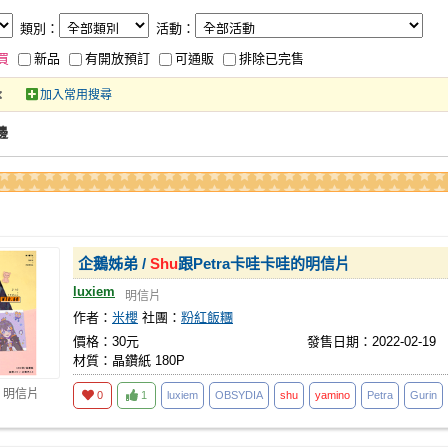
類別：
活動：
買
新品
有開放預訂
可通販
排除已完售
加入常用搜尋
邊
企鵝姊弟 /
Shu
跟Petra卡哇卡哇的明信片
luxiem
明信片
作者：
米櫻
社團：
粉紅飯糰
價格：30元
發售日期：2022-02-19
材質：晶鑽紙 180P
 明信片
0
1
luxiem
OBSYDIA
shu
yamino
Petra
Gurin