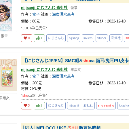
nijisanji にじさんじ 彩虹社
徽章
作者：
盒子
社團：
深度潛水患者
價格：80元
發售日期：2022-12-10
*LUCA款已完售*
 徽章
0
1
にじさんじ
nijisanji
luxiem
vtuber
彩虹社
sh
【にじさんじJP/EN】SMC組&
shu
ca 貓耳/兔耳PU皮
nijisanji にじさんじ 彩虹社
車票夾
作者：
盒子
社團：
深度潛水患者
價格：200元
發售日期：2022-12-10
材質：PU皮
*
shu
ca款已完售*
 車票夾
3
2
にじさんじ
nijisanji
彩虹社
shu
yamino
luca k
│同人│MELOCO / IKE /
SHU
飯友吊飾類