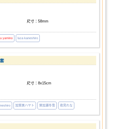
尺寸：58mm
u
yamino
luca kaneshiro
卡套
尺寸：8x15cm
aneshiro
加賀美ハヤト
葉加瀬冬雪
夜見れな