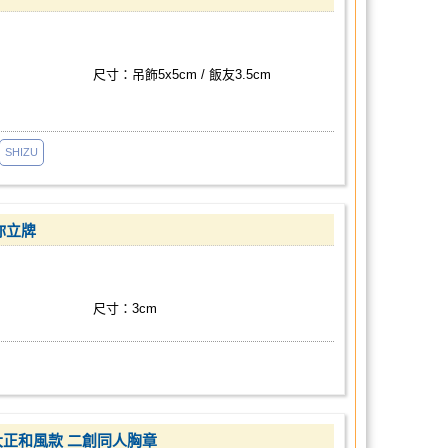
尺寸：吊飾5x5cm / 飯友3.5cm
SHIZU
你立牌
尺寸：3cm
em 大正和風款 二創同人胸章