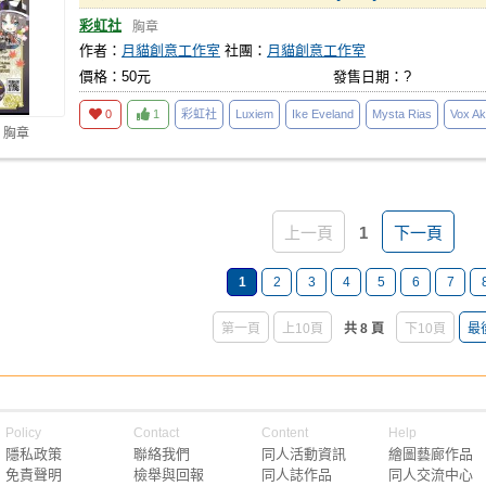
彩虹社
胸章
作者：
月貓創意工作室
社團：
月貓創意工作室
價格：50元
發售日期：?
0
1
彩虹社
Luxiem
Ike Eveland
Mysta Rias
Vox A
 胸章
上一頁
1
下一頁
1
2
3
4
5
6
7
第一頁
上10頁
共 8 頁
下10頁
最
Policy
Contact
Content
Help
隱私政策
聯絡我們
同人活動資訊
繪圖藝廊作品
免責聲明
檢舉與回報
同人誌作品
同人交流中心