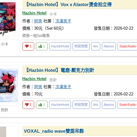
【Hazbin Hotel】Vox x Alastor燙金拍立得
Hazbin Hotel
小卡
作者：
阿夾
社團：
冷凍夾子
價格：30元（Set:60元）
發售日期：2026-02-22
兩張一組Set販售
 小卡
1
1
HazbinHotel
地獄旅館
Vox
Alastor
StaticRadio
【Hazbin Hotel】電鹿-壓克力別針
Hazbin Hotel
別針
作者：
阿夾
社團：
冷凍夾子
價格：70元
發售日期：2026-02-22
1
1
HazbinHotel
地獄旅館
Vox
Alastor
StaticRadio
 別針
VOXAL_radio wave雙面吊飾