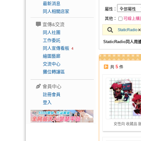
最新消息
屬性：
同人相關店家
其他：
可線上購
宣傳&交流
StaticRadio
同人社團
工作委託
StaticRadio同人周
同人宣傳看板
4
繪圖藝廊
交流中心
5
共
件
攤位轉讓區
會員中心
註冊會員
登入
女性向 收藏品 