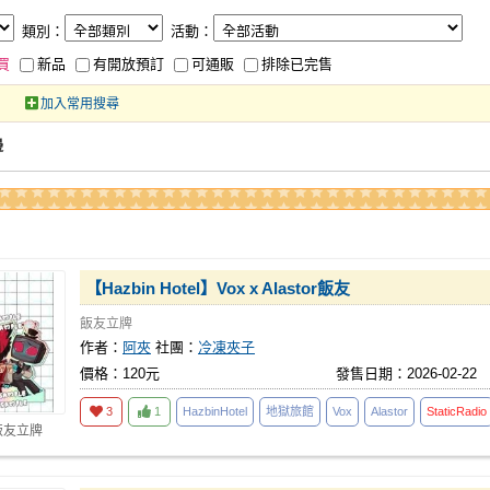
類別：
活動：
買
新品
有開放預訂
可通販
排除已完售
加入常用搜尋
邊
【Hazbin Hotel】Vox x Alastor飯友
飯友立牌
作者：
阿夾
社團：
冷凍夾子
價格：120元
發售日期：2026-02-22
3
1
HazbinHotel
地獄旅館
Vox
Alastor
StaticRadio
飯友立牌