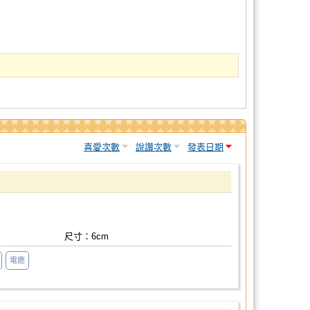
喜愛次數
說讚次數
發表日期
尺寸：6cm
電鹿