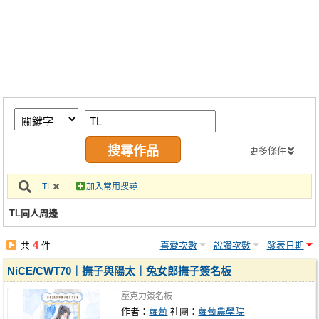
同人社團
工作委託
同人宣傳看板
繪圖藝廊
交流中心
攤位轉讓區
更多條件
會員功能選單
TL
加入常用搜尋
會員中心
TL同人周邊
註冊會員
4
共
件
喜愛次數
說讚次數
發表日期
登入
NiCE/CWT70｜撫子與陽太｜兔女郎撫子簽名板
壓克力簽名板
作者：
蘿蔔
社團：
蘿蔔農學院