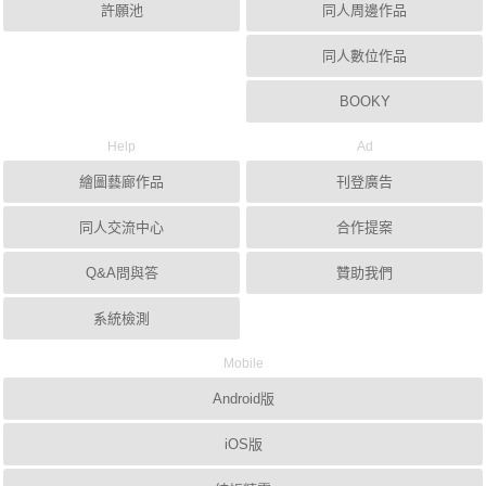
許願池
同人周邊作品
同人數位作品
BOOKY
Help
Ad
繪圖藝廊作品
刊登廣告
同人交流中心
合作提案
Q&A問與答
贊助我們
系統檢測
Mobile
Android版
iOS版