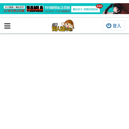
登入
BOOKY書集倉庫
同人作品
同人誌
同人周邊
同人數位作品
活動&消息
同人誌活動
最新消息
同人相關店家
宣傳&交流