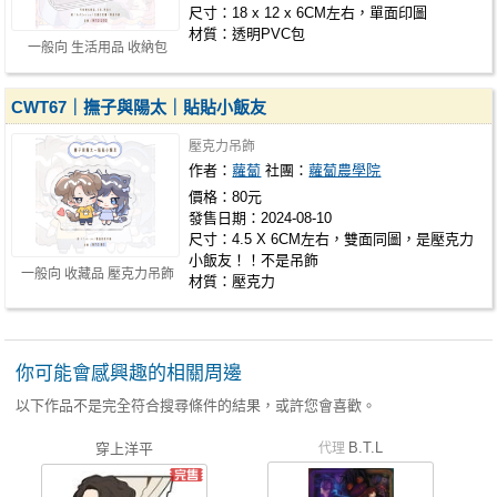
尺寸：18 x 12 x 6CM左右，單面印圖
材質：透明PVC包
一般向 生活用品 收納包
CWT67｜撫子與陽太｜貼貼小飯友
壓克力吊飾
作者：
蘿蔔
社團：
蘿蔔農學院
價格：80元
發售日期：2024-08-10
尺寸：4.5 X 6CM左右，雙面同圖，是壓克力
小飯友！！不是吊飾
一般向 收藏品 壓克力吊飾
材質：壓克力
你可能會感興趣的相關周邊
以下作品不是完全符合搜尋條件的結果，或許您會喜歡。
B.T.L
穿上洋平
代理