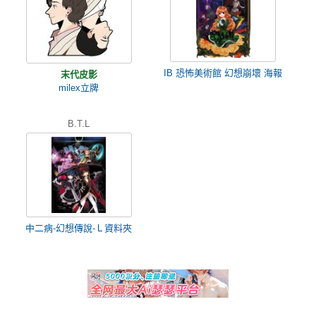
IB 恐怖美術館 幻想崩壞 海報
末代皮影
milex立牌
B.T.L
中二病-幻想傳說-Ｌ資料夾