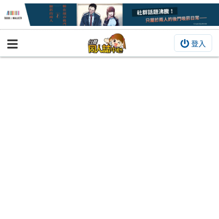
登入
BOOKY書集倉庫
同人作品
同人誌
同人周邊
同人數位作品
活動&消息
同人誌活動
最新消息
同人相關店家
宣傳&交流