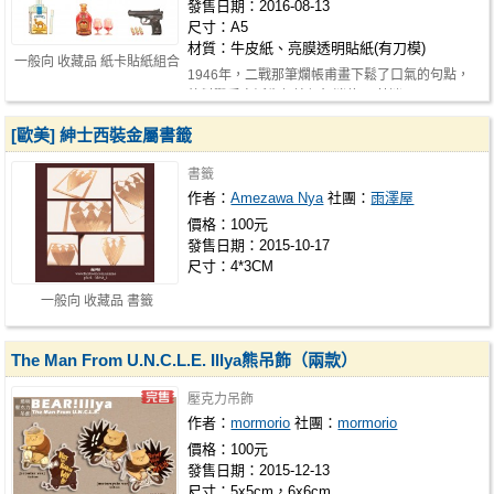
發售日期：2016-08-13
尺寸：A5
材質：牛皮紙、亮膜透明貼紙(有刀模)
一般向 收藏品 紙卡貼紙組合
1946年，二戰那筆爛帳甫畫下鬆了口氣的句點，
孰料戰爭自誕生伊始便無消停。 著迷…
[歐美] 紳士西裝金屬書籤
書籤
作者：
Amezawa Nya
社團：
雨澤屋
價格：100元
發售日期：2015-10-17
尺寸：4*3CM
一般向 收藏品 書籤
The Man From U.N.C.L.E. Illya熊吊飾（兩款）
壓克力吊飾
作者：
mormorio
社團：
mormorio
價格：100元
發售日期：2015-12-13
尺寸：5x5cm，6x6cm