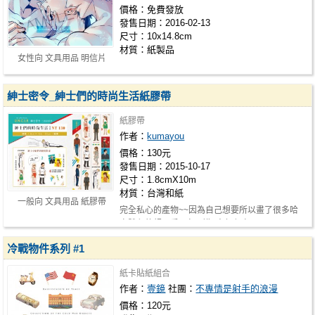
價格：免費發放
發售日期：2016-02-13
尺寸：10x14.8cm
材質：紙製品
女性向 文具用品 明信片
紳士密令_紳士們的時尚生活紙膠帶
紙膠帶
作者：
kumayou
價格：130元
發售日期：2015-10-17
尺寸：1.8cmX10m
材質：台灣和紙
一般向 文具用品 紙膠帶
完全私心的產物~~因為自己想要所以畫了很多哈
實體印的超可愛!!(自己講) 去年印少…
冷戰物件系列 #1
紙卡貼紙組合
作者：
壹鏡
社團：
不專情是射手的浪漫
價格：120元