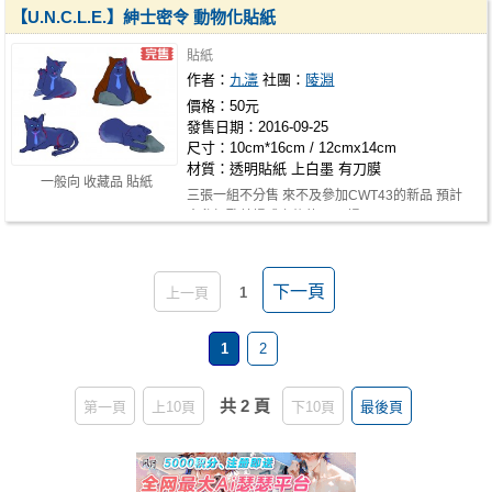
【U.N.C.L.E.】紳士密令 動物化貼紙
貼紙
作者：
九濤
社團：
陵淵
價格：50元
發售日期：2016-09-25
尺寸：10cm*16cm / 12cmx14cm
材質：透明貼紙 上白墨 有刀膜
一般向 收藏品 貼紙
三張一組不分售 來不及參加CWT43的新品 預計
會參加歐美場或之後的12月場CWT
下一頁
上一頁
1
1
2
共 2 頁
第一頁
上10頁
下10頁
最後頁