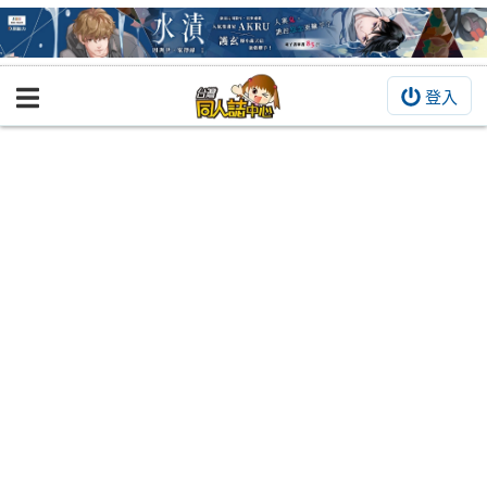
登入
BOOKY書集倉庫
同人作品
同人誌
同人周邊
同人數位作品
活動&消息
同人誌活動
最新消息
同人相關店家
宣傳&交流