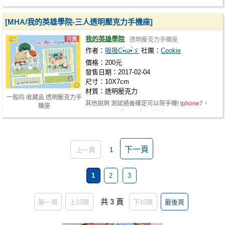
頁面為主** 原作◆ 怪獸與牠…
[MHA/我的英雄學院-三人透明壓克力手機座]
我的英雄學院
透明壓克力手機座
作者：
吸吸C•̀ω•́ゞ
社團：
Cookie
價格：200元
發售日期：2017-02-04
尺寸：10X7cm
材質：透明壓克力
一般向 收藏品 透明壓克力手
其他說明 測試過後確定可以架手機!
iphone
7、
機座
iphone
6 plus都可以架不會倒!!
下一頁
上一頁
1
1
2
3
共 3 頁
第一頁
上10頁
下10頁
最後頁