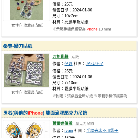
價格：25元
發售日期：2024-01-06
尺寸：10x7cm
材質：亮膜半斷貼紙
女性向 收藏品 貼紙
※示範手機保護套為
iPhone
13 mini
桑豐-戀刀貼紙
刀劍亂舞
貼紙
作者：
仔夏
社團：
JAkUtEn*
價格：25元
發售日期：2024-01-06
尺寸：7x10cm
材質：霧膜半斷貼紙
女性向 收藏品 貼紙
※附贈２張桑豐全斷貼紙 ※示範手機保護套為
iPhone
13 mini
勇者(與他的
iPhone
) 雙面滴膠壓克力吊飾
薩爾達傳說
壓克力吊飾
作者：
ryain
社團：
半糖去冰不用袋子
價格：150元