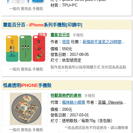
材質：TPU+PC
一般向 實用品 手機殼
靈能百分百 -
iPhone
系列手機殼[印調中]
靈能百分百
手機殼
作者：
塔塔
社團：
新撰組不准笑之24時間遠征SP
價格：550元
發售日期：2017-08-05
尺寸：依型號而定
製作成本較高所以採用預購方式 另外因為商品製
一般向 實用品 手機殼
作時間較長來不及打樣， 此第一批的…
怪產透明
IPHONE
手機殼
怪獸與牠們的產地
手機殼
代理：
楓林館小精靈
作者：
茶貓（Neverland）
價格：200元
發售日期：2017-03-01
尺寸：透明軟殼／每款70g（含包裝）
**商品資訊若有不同或更改，請以購物車
一般向 實用品 手機殼