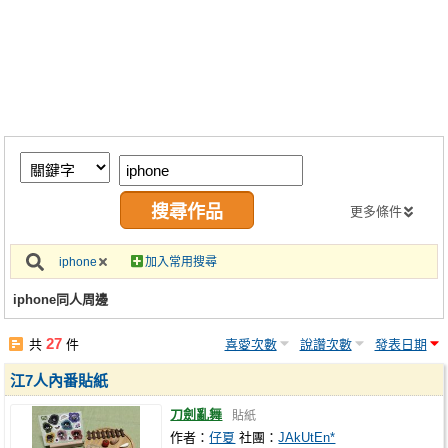
同人社團
工作委託
同人宣傳看板
繪圖藝廊
交流中心
攤位轉讓區
更多條件
會員功能選單
iphone
加入常用搜尋
會員中心
iphone同人周邊
註冊會員
27
共
件
喜愛次數
說讚次數
發表日期
登入
江7人內番貼紙
刀劍亂舞
貼紙
作者：
仔夏
社團：
JAkUtEn*