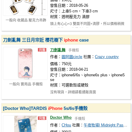
發售日期：2018-05-26
尺寸：上串5 cm，下串3 cm
材質：透明壓克力 滴膠
一般向 收藏品 壓克力吊飾
頭上有心心<3 雙面不同圖+滴膠，所以價格稍微
高一些些，可能還會調整
刀劍亂舞 三日月宗近 櫻花樹下
iphone
case
刀劍亂舞
手機殼
作者：
圓阿圓circle
社團：
Crazy country
價格：750元
發售日期：2018-04-21
尺寸：iphone6/6s、iphone6s plus、iphone5
se
一般向 實用品 手機殼
材質：可選軟殼或硬殼
沒有現貨，詳細請看通販頁面
[Doctor Who]TARDIS
iPhone
5s/6s手機殼
Doctor Who
手機殼
作者：
CHou
社團：
午夜牧場| Midnight Pasture