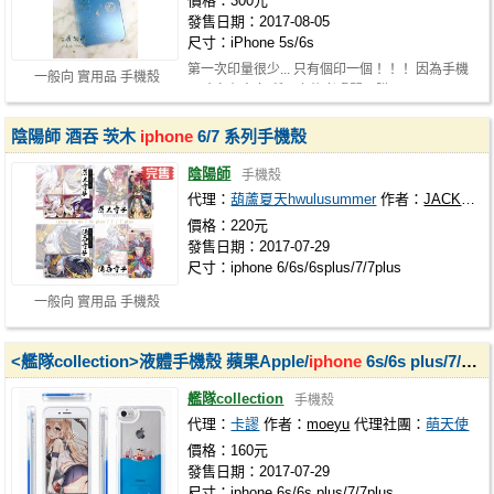
價格：300元
發售日期：2017-08-05
尺寸：iPhone 5s/6s
第一次印量很少... 只有個印一個！！！ 因為手機
一般向 實用品 手機殼
尺寸實在太多,所以之後考慮開預購！
陰陽師 酒吞 茨木
iphone
6/7 系列手機殼
陰陽師
手機殼
代理：
葫蘆夏天hwulusummer
作者：
JACKPOT
價格：220元
發售日期：2017-07-29
尺寸：iphone 6/6s/6splus/7/7plus
一般向 實用品 手機殼
<艦隊collection>液體手機殼 蘋果Apple/
iphone
6s/6s plus/7/7plus (島風 天津)
艦隊collection
手機殼
代理：
卡謬
作者：
moeyu
代理社團：
萌天使
價格：160元
發售日期：2017-07-29
尺寸：iphone 6s/6s plus/7/7plus