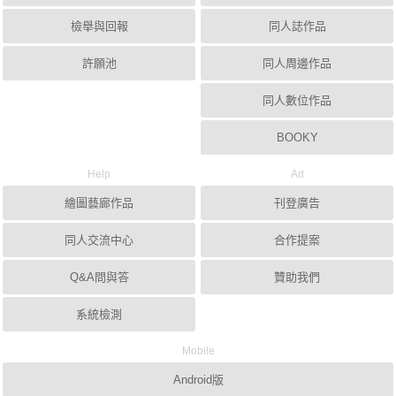
檢舉與回報
同人誌作品
許願池
同人周邊作品
同人數位作品
BOOKY
Help
Ad
繪圖藝廊作品
刊登廣告
同人交流中心
合作提案
Q&A問與答
贊助我們
系統檢測
Mobile
Android版