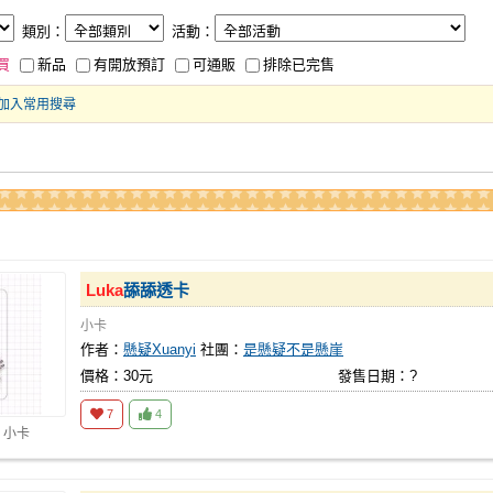
類別：
活動：
買
新品
有開放預訂
可通販
排除已完售
加入常用搜尋
Luka
舔舔透卡
小卡
作者：
懸疑Xuanyi
社團：
是懸疑不是懸崖
價格：30元
發售日期：?
7
4
 小卡