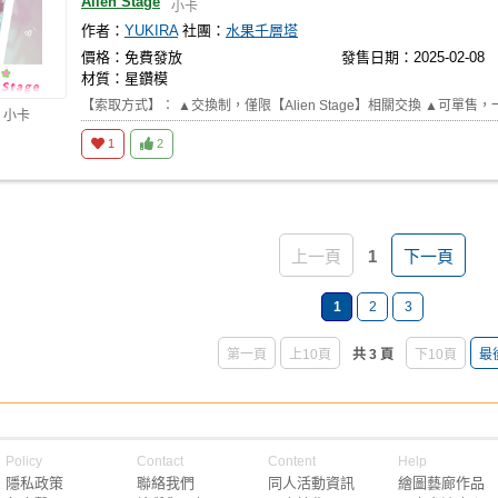
Alien Stage
小卡
作者：
YUKIRA
社團：
水果千層塔
價格：免費發放
發售日期：2025-02-08
材質：星鑽模
【索取方式】： ▲交換制，僅限【Alien Stage】相關交換 ▲可單售，一張$15
 小卡
1
2
上一頁
1
下一頁
1
2
3
第一頁
上10頁
共 3 頁
下10頁
最
Policy
Contact
Content
Help
隱私政策
聯絡我們
同人活動資訊
繪圖藝廊作品