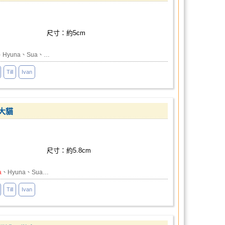
尺寸：約5cm
、Hyuna、Sua、…
Till
Ivan
野大貓
尺寸：約5.8cm
a
、Hyuna、Sua…
Till
Ivan