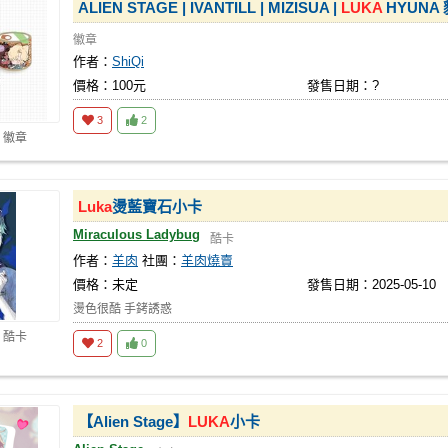
ALIEN STAGE | IVANTILL | MIZISUA |
LUKA
HYUNA
徽章
作者：
ShiQi
價格：100元
發售日期：?
3
2
 徽章
Luka
燙藍寶石小卡
Miraculous Ladybug
酷卡
作者：
羊肉
社團：
羊肉燒賣
價格：未定
發售日期：2025-05-10
燙色很酷 手銬誘惑
 酷卡
2
0
【Alien Stage】
LUKA
小卡