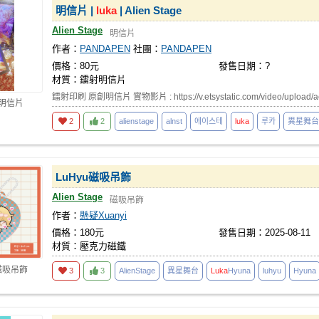
明信片 |
luka
| Alien Stage
Alien Stage
明信片
作者：
PANDAPEN
社團：
PANDAPEN
價格：80元
發售日期：?
材質：鐳射明信片
鐳射印刷 原創明信片 實物影片 : https://v.etsystatic.com/video/upload/
 明信片
2
2
alienstage
alnst
에이스테
luka
루카
異星舞台
LuHyu磁吸吊飾
Alien Stage
磁吸吊飾
作者：
懸疑Xuanyi
價格：180元
發售日期：2025-08-11
材質：壓克力磁鐵
磁吸吊飾
3
3
AlienStage
異星舞台
Luka
Hyuna
luhyu
Hyuna