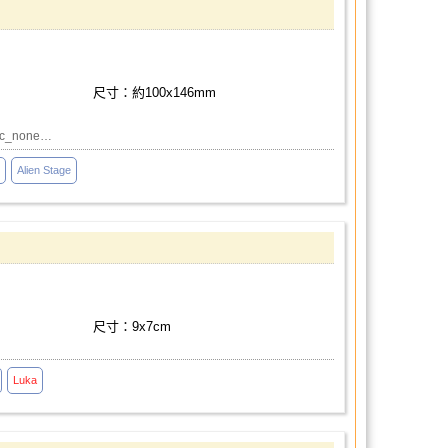
尺寸：約100x146mm
ac_none…
Alien Stage
尺寸：9x7cm
Luka