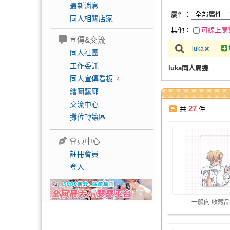
最新消息
屬性：
同人相關店家
其他：
可線上購
宣傳&交流
luka
同人社團
工作委託
luka同人周邊
同人宣傳看板
4
繪圖藝廊
交流中心
27
共
件
攤位轉讓區
會員中心
註冊會員
登入
一般向 收藏品