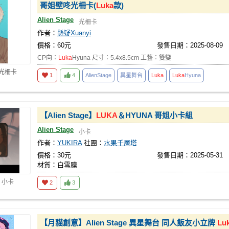
哥姐壁咚光柵卡(
Luka
款)
Alien Stage
光柵卡
作者：
懸疑Xuanyi
價格：60元
發售日期：2025-08-09
CP向：
Luka
Hyuna 尺寸：5.4x8.5cm 工藝：雙變
 光柵卡
1
4
AlienStage
異星舞台
Luka
Luka
Hyuna
【Alien Stage】
LUKA
＆HYUNA 哥姐小卡組
Alien Stage
小卡
作者：
YUKIRA
社團：
水果千層塔
價格：30元
發售日期：2025-05-31
材質：白雪膜
 小卡
2
3
【月貓創意】Alien Stage 異星舞台 同人飯友小立牌
Lu