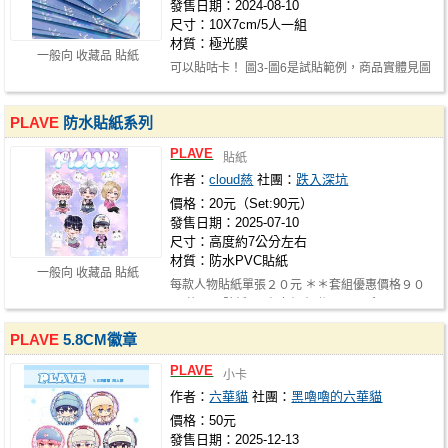
發售日期：2024-08-10
尺寸：10X7cm/5人一組
材質：極光膜
一般向 收藏品 貼紙
可以貼咕卡！ 圖3-圖6是試貼範例，商品實體見圖
1
PLAVE
防水貼紙系列
PLAVE
貼紙
作者：
cloud慈
社團：
跌入深坑
價格：20元（Set:90元）
發售日期：2025-07-10
尺寸：高度約7公分左右
材質：防水PVC貼紙
一般向 收藏品 貼紙
每款人物貼紙單張２０元 ＊＊套組優惠價格９０
元 共11入貼紙 (只有套組有附MMMM系…
PLAVE
5.8CM徽章
PLAVE
小卡
作者：
六華貓
社團：
黑嚕嚕的六華貓
價格：50元
發售日期：2025-12-13