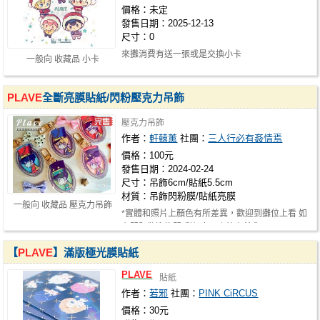
價格：未定
發售日期：2025-12-13
尺寸：0
來攤消費有送一張或是交換小卡
一般向 收藏品 小卡
PLAVE
全斷亮膜貼紙/閃粉壓克力吊飾
壓克力吊飾
作者：
軒轅薰
社團：
三人行必有姦情焉
價格：100元
發售日期：2024-02-24
尺寸：吊飾6cm/貼紙5.5cm
材質：吊飾閃粉膜/貼紙亮膜
一般向 收藏品 壓克力吊飾
*實體和照片上顏色有所差異，歡迎到攤位上看 如
有問題歡迎詢問 剩銀虎、斑比有餘貨
【
PLAVE
】滿版極光膜貼紙
PLAVE
貼紙
作者：
若邪
社團：
PINK CiRCUS
價格：30元