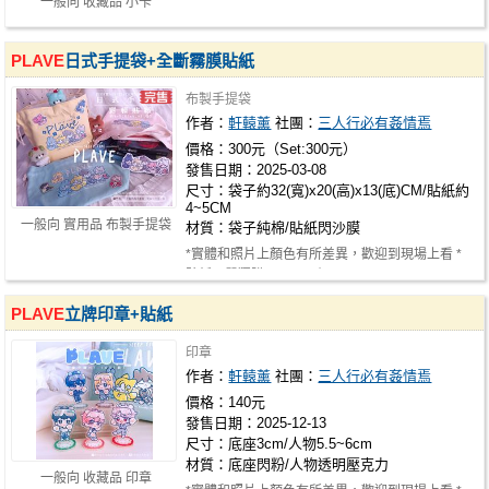
一般向 收藏品 小卡
PLAVE
日式手提袋+全斷霧膜貼紙
布製手提袋
作者：
軒轅薰
社團：
三人行必有姦情焉
價格：300元（Set:300元）
發售日期：2025-03-08
尺寸：袋子約32(寬)x20(高)x13(底)CM/貼紙約
4~5CM
一般向 實用品 布製手提袋
材質：袋子純棉/貼紙閃沙膜
*實體和照片上顏色有所差異，歡迎到現場上看 *
貼紙可單獨購買NT.40(組
PLAVE
立牌印章+貼紙
印章
作者：
軒轅薰
社團：
三人行必有姦情焉
價格：140元
發售日期：2025-12-13
尺寸：底座3cm/人物5.5~6cm
材質：底座閃粉/人物透明壓克力
一般向 收藏品 印章