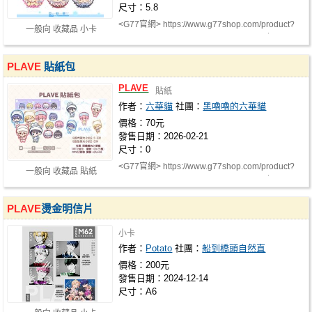
尺寸：5.8
<G77官網> https://www.g77shop.com/product?
一般向 收藏品 小卡
area=1&type=5&search=1&searchStr=六…
PLAVE
貼紙包
PLAVE
貼紙
作者：
六華貓
社團：
黑嚕嚕的六華貓
價格：70元
發售日期：2026-02-21
尺寸：0
<G77官網> https://www.g77shop.com/product?
一般向 收藏品 貼紙
area=1&type=5&search=1&searchStr=六…
PLAVE
燙金明信片
小卡
作者：
Potato
社團：
船到橋頭自然直
價格：200元
發售日期：2024-12-14
尺寸：A6