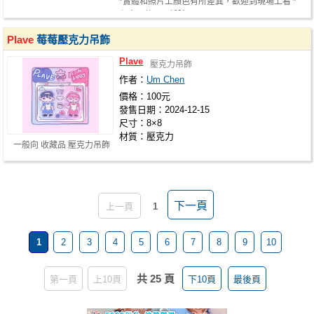
*實體和照片上顏色有所差異，歡迎到現場上看 *
印章不使用可拆除
Plave
莓莓壓克力吊飾
Plave
壓克力吊飾
作者：
Um Chen
價格：100元
發售日期：2024-12-15
尺寸：8×8
材質：壓克力
一般向 收藏品 壓克力吊飾
下一頁
上一頁
1
1
2
3
4
5
6
7
8
9
10
共 25 頁
第一頁
上10頁
下10頁
最後頁