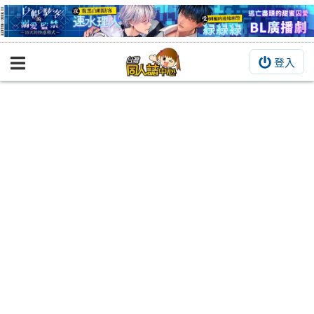
登入
BOOKY書集倉庫
同人作品
同人誌
同人周邊
同人數位作品
活動&消息
同人誌活動
最新消息
同人相關店家
宣傳&交流