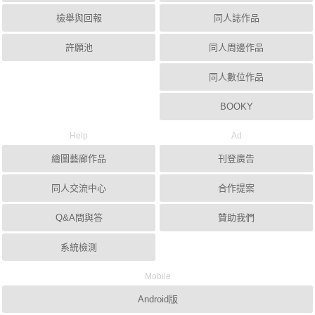
檢舉與回報
同人誌作品
許願池
同人周邊作品
同人數位作品
BOOKY
Help
Ad
繪圖藝廊作品
刊登廣告
同人交流中心
合作提案
Q&A問與答
贊助我們
系統檢測
Mobile
Android版