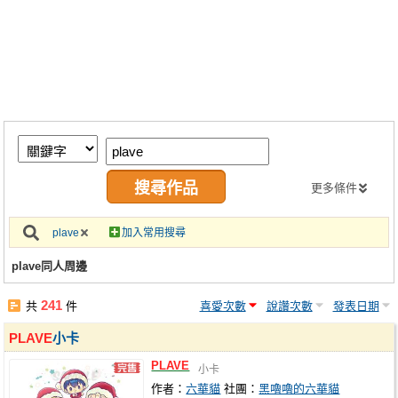
同人社團
工作委託
同人宣傳看板
繪圖藝廊
交流中心
攤位轉讓區
更多條件
會員功能選單
plave
加入常用搜尋
會員中心
plave同人周邊
註冊會員
241
共
件
喜愛次數
說讚次數
發表日期
登入
PLAVE
小卡
PLAVE
小卡
作者：
六華貓
社團：
黑嚕嚕的六華貓