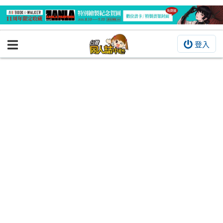
登入
BOOKY書集倉庫
同人作品
同人誌
同人周邊
同人數位作品
活動&消息
同人誌活動
最新消息
同人相關店家
宣傳&交流