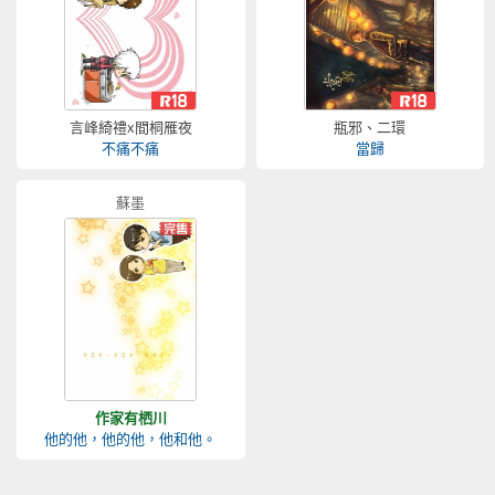
言峰綺禮x間桐雁夜
瓶邪、二環
不痛不痛
當歸
蘇墨
作家有栖川
他的他，他的他，他和他。