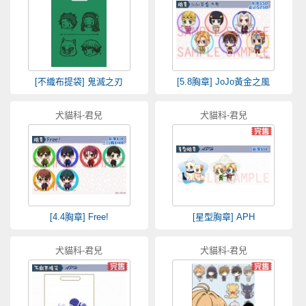
[不織布提袋] 鬼滅之刃
[5.8胸章] JoJo黃金之風
犬貓科-君兒
犬貓科-君兒
[4.4胸章] Free!
[星型胸章] APH
犬貓科-君兒
犬貓科-君兒