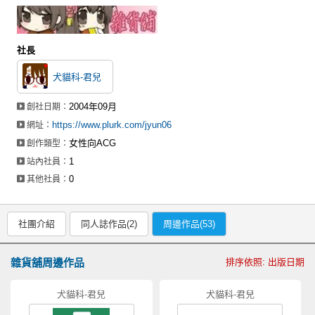
社長
犬貓科-君兒
2004年09月
創社日期：
https://www.plurk.com/jyun06
網址：
女性向ACG
創作類型：
1
站內社員：
0
其他社員：
社團介紹
同人誌作品(2)
周邊作品(53)
雜貨舖周邊作品
排序依照: 出版日期
犬貓科-君兒
犬貓科-君兒