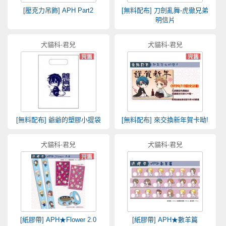
[壓克力吊飾] APH Part2
[無料配布] 刀劍亂舞-虎徹兄弟
明信片
犬貓科-君兒
犬貓科-君兒
[無料配布] 爺爺的塑膠小提袋
[無料配布] 來交換新年賀卡呦!
犬貓科-君兒
犬貓科-君兒
[紙膠帶] APH★Flower 2.0
[紙膠帶] APH★數羊篇