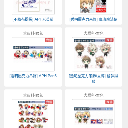
[不織布提袋] APH米英貓
[透明壓克力吊飾] 庫洛魔法使
犬貓科-君兒
犬貓科-君兒
[透明壓克力吊飾] APH Part3
[透明壓克力吊飾/立牌] 槍彈辯
駁
犬貓科-君兒
犬貓科-君兒