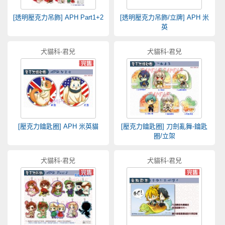
[透明壓克力吊飾] APH Part1+2
[透明壓克力吊飾/立牌] APH 米
英
犬貓科-君兒
犬貓科-君兒
[壓克力鑰匙圈] APH 米英貓
[壓克力鑰匙圈] 刀劍亂舞-鑰匙
圈/立架
犬貓科-君兒
犬貓科-君兒