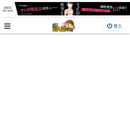
登入
BOOKY書集倉庫
同人作品
同人誌
同人周邊
同人數位作品
活動&消息
同人誌活動
最新消息
同人相關店家
宣傳&交流