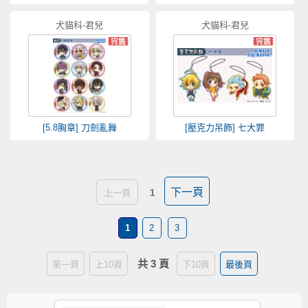
犬貓科-君兒
犬貓科-君兒
[5.8胸章] 刀劍亂舞
[壓克力吊飾] 七大罪
下一頁
上一頁
1
1
2
3
共 3 頁
第一頁
上10頁
下10頁
最後頁