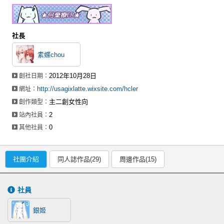
社長
素蝶chou
2012年10月28日
創社日期：
http://usagixlatte.wixsite.com/hcler
網址：
主二創女性向
創作類型：
2
站內社員：
0
其他社員：
社團介紹
同人誌作品(29)
周邊作品(15)
社員
銀姬