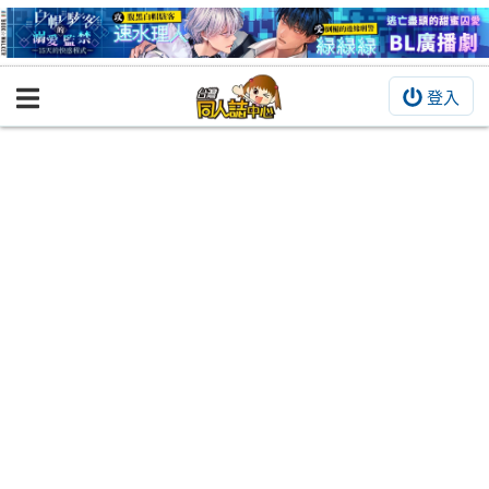
登入
BOOKY書集倉庫
同人作品
同人誌
同人周邊
同人數位作品
活動&消息
同人誌活動
最新消息
同人相關店家
宣傳&交流