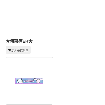
同人社團
工作委託
同人宣傳看板
繪圖藝廊
交流中心
★何棄療ER★
攤位轉讓區
加入喜愛社團
會員功能選單
會員中心
註冊會員
登入