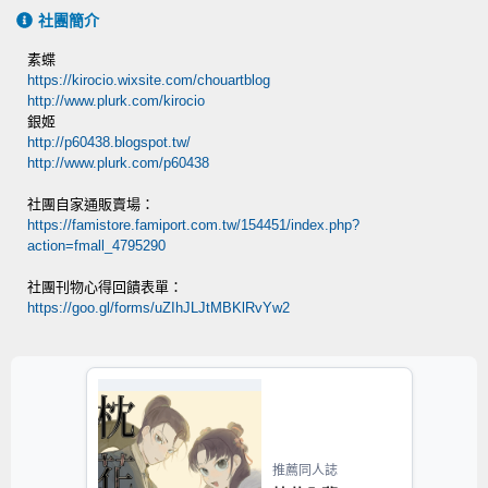
社團簡介
素蝶
https://kirocio.wixsite.com/chouartblog
http://www.plurk.com/kirocio
銀姬
http://p60438.blogspot.tw/
http://www.plurk.com/p60438
社團自家通販賣場：
https://famistore.famiport.com.tw/154451/index.php?
action=fmall_4795290
社團刊物心得回饋表單：
https://goo.gl/forms/uZIhJLJtMBKlRvYw2
推薦同人誌