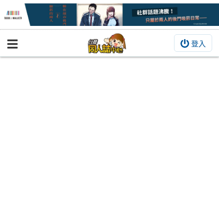
登入
BOOKY書集倉庫
同人作品
同人誌
同人周邊
同人數位作品
活動&消息
同人誌活動
最新消息
同人相關店家
宣傳&交流