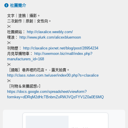
社團簡介
文字｜塗鴉｜攝影。
二次創作｜原創｜女性向。
✂
社團網站：
http://claxalice.weebly.com/
噗浪：
http://www.plurk.com/alicexbluemoon
✂
刊物歷：
http://claxalice.pixnet.net/blog/post/28954234
月見草購物車：
http://seemoon.biz/mall/index.php?
manufacturers_id=168
✂
［通販］巷弄裡的花店。 - 露天拍賣。
http://class.ruten.com.tw/user/index00.php?s=claxalice
✂
［刊物＆來攤感想♪］
https://docs.google.com/spreadsheet/viewform?
formkey=dDRqM2dHcTBnbmZoRWJVQzFYV1Z0a0E6MQ