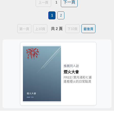
下一頁
上一頁
1
1
2
共 2 頁
第一頁
上10頁
下10頁
最後頁
推薦同人誌
煙火大會
FREE! 葉月渚和七瀨
遙看煙火的日常點滴