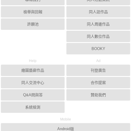
檢舉與回報
同人誌作品
許願池
同人周邊作品
同人數位作品
BOOKY
Help
Ad
繪圖藝廊作品
刊登廣告
同人交流中心
合作提案
Q&A問與答
贊助我們
系統檢測
Mobile
Android版