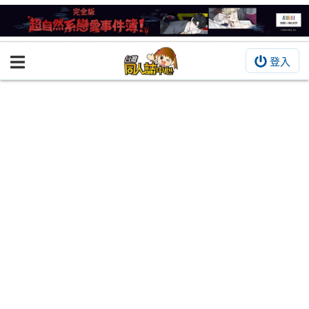
登入
BOOKY書集倉庫
同人作品
同人誌
同人周邊
同人數位作品
活動&消息
同人誌活動
最新消息
同人相關店家
宣傳&交流