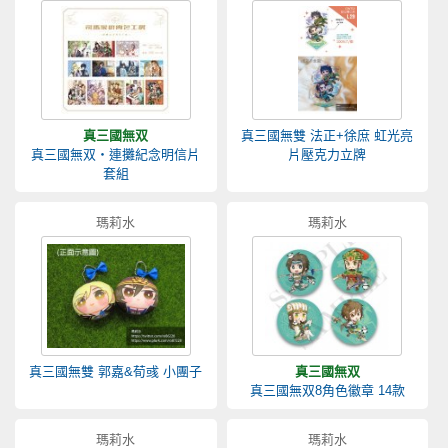
真三國無双
真三國無雙 法正+徐庶 虹光亮
真三國無双‧連攤紀念明信片
片壓克力立牌
套組
瑪莉水
瑪莉水
真三國無雙 郭嘉&荀彧 小團子
真三國無双
真三國無双8角色徽章 14款
瑪莉水
瑪莉水