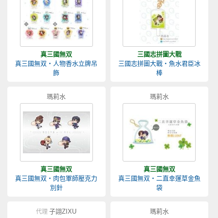
真三國無双
三國志拼圖大戰
真三國無双‧人物香水立牌吊
三國志拼圖大戰‧魚水君臣冰
飾
棒
瑪莉水
瑪莉水
真三國無双
真三國無双
真三國無双‧肉包軍師壓克力
真三國無双‧二直幸運草金魚
別針
袋
子詡ZIXU
瑪莉水
代理