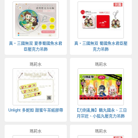
真‧三國無双 夏季蜀國魚水君
真‧三國無双 蜀國魚水君臣壓
臣壓克力吊飾
克力吊飾
瑪莉水
瑪莉水
Unlight 多妮妲 甜蜜午茶紙膠帶
【刀劍亂舞】鶴丸國永、三日
月宗近、小狐丸壓克力吊飾
瑪莉水
瑪莉水