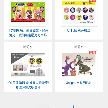
【刀劍亂舞】亂藤四郎、加州
Unlight 彩色徽章
清光、歌仙兼定壓克力吊飾
瑪莉水
瑪莉水
LOL英雄聯盟 皮城雙人組徽章/
Unlight 無料明信片
皮城好警犬明信片