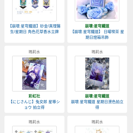
【崩壞:星穹鐵道】砂金/真理醫
崩壞:星穹鐵道
生/星期日 角色花草香水立牌
【崩壞:星穹鐵道】 日曜喫茶 星
期日燈箱吊飾
瑪莉水
瑪莉水
彩虹社
崩壞:星穹鐵道
【にじさんじ】兔女郎 星導シ
崩壞:星穹鐵道 星期日燙色拍立
ョウ 拍立得
得
瑪莉水
瑪莉水