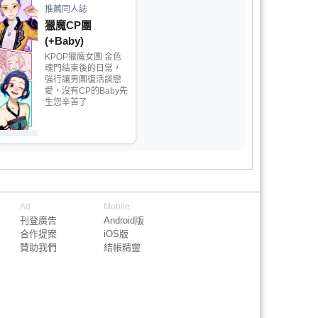
推薦同人誌
獵魔CP團
(+Baby)
KPOP獵魔女團 金色
魂門結束後的日常，
強行讓男團復活談戀
愛，沒有CP的Baby先
生您辛苦了
Ad
Mobile
刊登廣告
Android版
合作提案
iOS版
贊助我們
結帳精靈