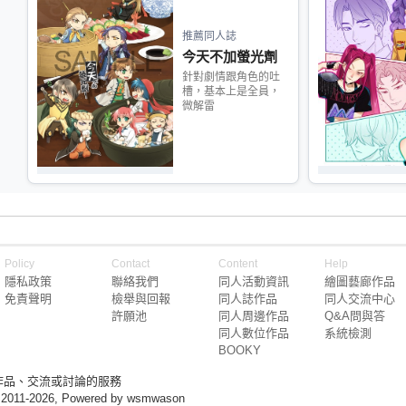
推薦同人誌
今天不加螢光劑
針對劇情跟角色的吐
槽，基本上是全員，
微解雷
Policy
Contact
Content
Help
隱私政策
聯絡我們
同人活動資訊
繪圖藝廊作品
免責聲明
檢舉與回報
同人誌作品
同人交流中心
許願池
同人周邊作品
Q&A問與答
同人數位作品
系統檢測
BOOKY
作品、交流或討論的服務
 2011-2026, Powered by wsmwason