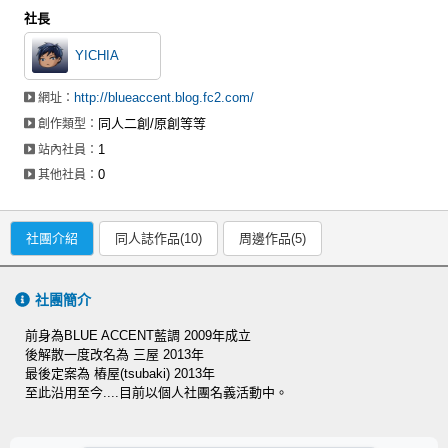
社長
YICHIA
http://blueaccent.blog.fc2.com/
網址：
同人二創/原創等等
創作類型：
1
站內社員：
0
其他社員：
社團介紹
同人誌作品(10)
周邊作品(5)
社團簡介
前身為BLUE ACCENT藍調 2009年成立
後解散一度改名為 三屋 2013年
最後定案為 樁屋(tsubaki) 2013年
至此沿用至今....目前以個人社團名義活動中。