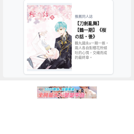
推薦同人誌
【刀劍亂舞】
【鶴一期】《桜
の話‧後》
鶴丸國永x一期一振，
兩人各自對櫻花所傾
吐的心情，交織而成
的最終章。