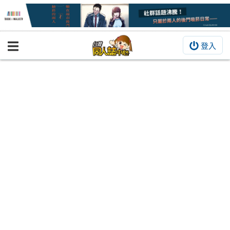
登入
BOOKY書集倉庫
同人作品
同人誌
同人周邊
同人數位作品
活動&消息
同人誌活動
最新消息
同人相關店家
宣傳&交流