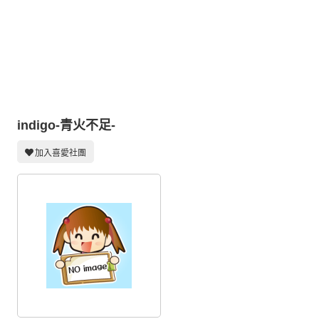
同人社團
工作委託
同人宣傳看板
繪圖藝廊
交流中心
indigo-青火不足-
攤位轉讓區
加入喜愛社團
會員功能選單
會員中心
註冊會員
登入