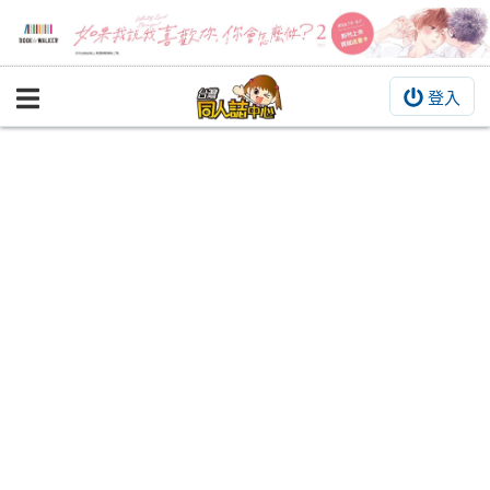
登入
BOOKY書集倉庫
同人作品
同人誌
同人周邊
同人數位作品
活動&消息
同人誌活動
最新消息
同人相關店家
宣傳&交流