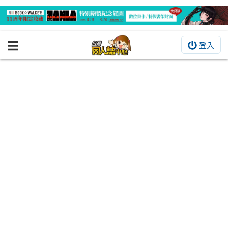
登入
BOOKY書集倉庫
同人作品
同人誌
同人周邊
同人數位作品
活動&消息
同人誌活動
最新消息
同人相關店家
宣傳&交流