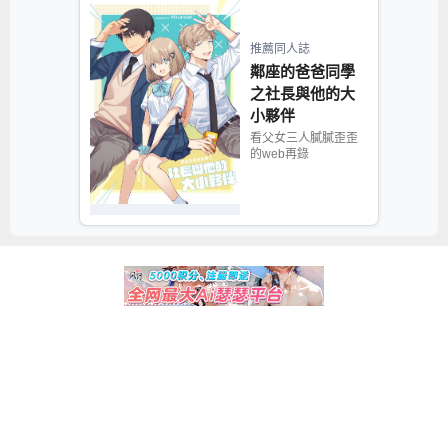
推薦同人誌
鄰座的爸爸同學
之社長與他的大
小夥伴
看父女三人膩膩歪歪
的web再錄