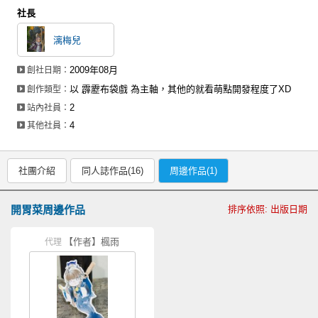
社長
漓梅兒
2009年08月
創社日期：
以 霹靂布袋戲 為主軸，其他的就看萌點開發程度了XD
創作類型：
2
站內社員：
4
其他社員：
社團介紹
同人誌作品(16)
周邊作品(1)
開胃菜周邊作品
排序依照: 出版日期
【作者】楓雨
代理