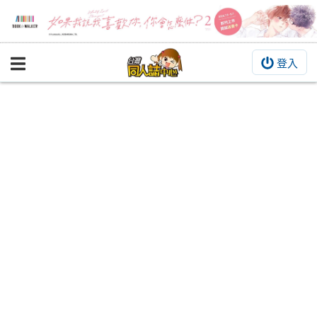
登入
BOOKY書集倉庫
同人作品
同人誌
同人周邊
同人數位作品
活動&消息
同人誌活動
最新消息
同人相關店家
宣傳&交流