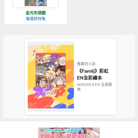
金光布袋戲
海境拎拎魚
推薦同人誌
《Familj》彩虹
EN全彩繪本
NIJISANJI EN 全員歡
樂