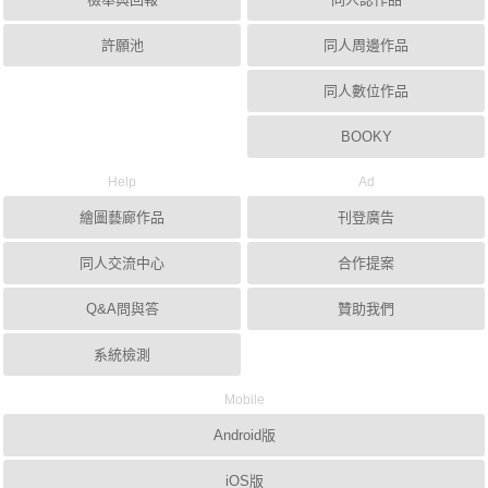
許願池
同人周邊作品
同人數位作品
BOOKY
Help
Ad
繪圖藝廊作品
刊登廣告
同人交流中心
合作提案
Q&A問與答
贊助我們
系統檢測
Mobile
Android版
iOS版