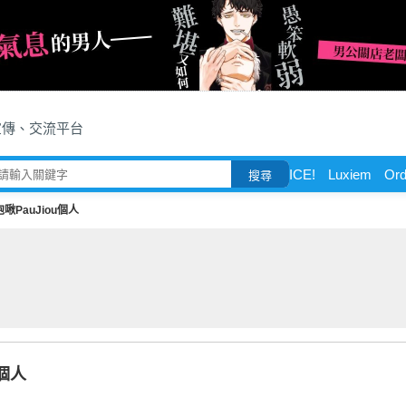
宣傳、交流平台
ICE!
Luxiem
Ord
搜尋
泡啾PauJiou個人
u個人