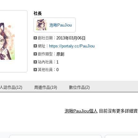
社長
泡啾PauJiou
2013年03月06日
創社日期：
https://portaly.cc/PauJiou
網址：
原創
創作類型：
1
站內社員：
0
其他社員：
人誌作品(12)
周邊作品(19)
數位作品(2)
泡啾PauJiou個人
目前沒有更多詳細資