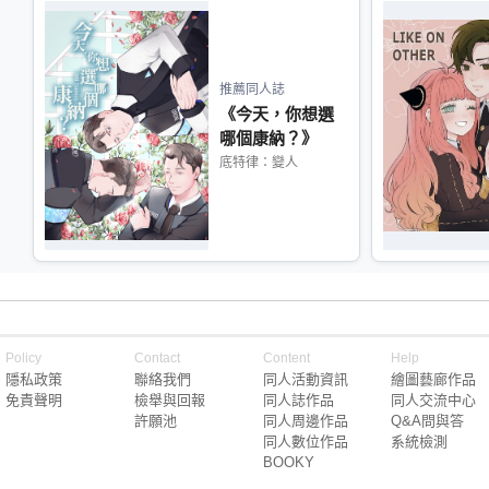
推薦同人誌
《今天，你想選
哪個康納？》
底特律：變人
Policy
Contact
Content
Help
隱私政策
聯絡我們
同人活動資訊
繪圖藝廊作品
免責聲明
檢舉與回報
同人誌作品
同人交流中心
許願池
同人周邊作品
Q&A問與答
同人數位作品
系統檢測
BOOKY