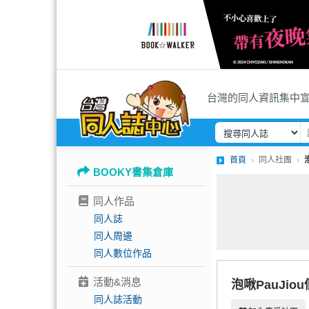
台灣的同人資訊集中
首頁
同人社團
BOOKY書集倉庫
同人作品
同人誌
同人周邊
同人數位作品
活動&消息
泡啾PauJio
同人誌活動