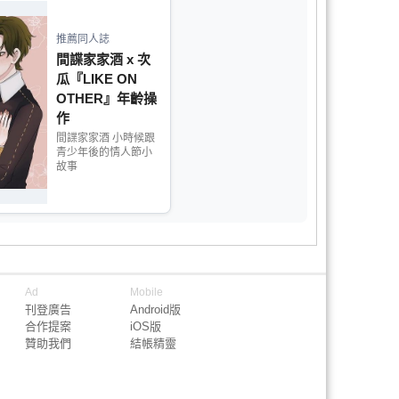
推薦同人誌
間諜家家酒 x 次
瓜『LIKE ON
OTHER』年齡操
作
間諜家家酒 小時候跟
青少年後的情人節小
故事
Ad
Mobile
刊登廣告
Android版
合作提案
iOS版
贊助我們
結帳精靈