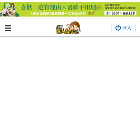
登入
BOOKY書集倉庫
同人作品
同人誌
同人周邊
同人數位作品
活動&消息
同人誌活動
最新消息
同人相關店家
宣傳&交流