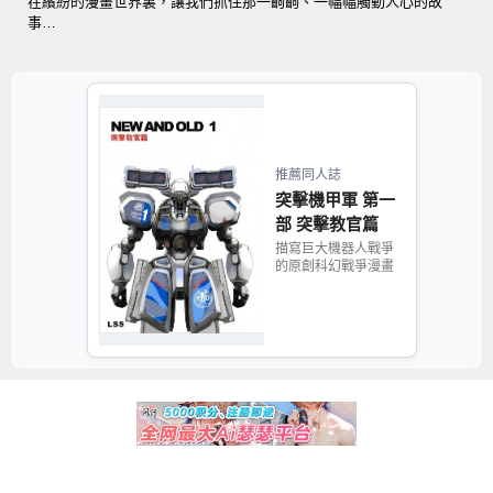
在繽紛的漫畫世界裏，讓我們抓住那一齣齣、一幅幅觸動人心的故
事…
推薦同人誌
突擊機甲軍 第一
部 突擊教官篇
描寫巨大機器人戰爭
的原創科幻戰爭漫畫