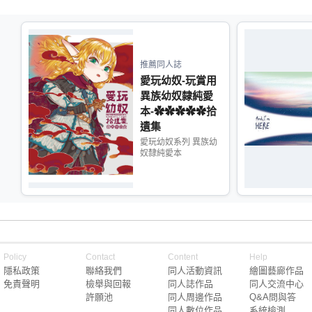
推薦同人誌
愛玩幼奴-玩賞用
異族幼奴隸純愛
本-✿✿✿✿✿拾
遺集
愛玩幼奴系列 異族幼
奴隸純愛本
Policy
Contact
Content
Help
隱私政策
聯絡我們
同人活動資訊
繪圖藝廊作品
免責聲明
檢舉與回報
同人誌作品
同人交流中心
許願池
同人周邊作品
Q&A問與答
同人數位作品
系統檢測