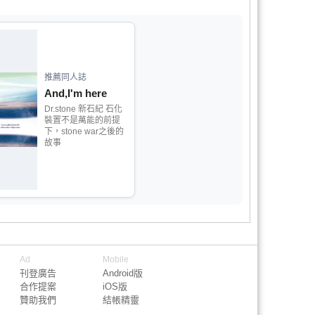
推薦同人誌
And,I'm here
Dr.stone 新石紀 石化
裝置不是萬能的前提
下，stone war之後的
故事
Ad
Mobile
刊登廣告
Android版
合作提案
iOS版
贊助我們
結帳精靈