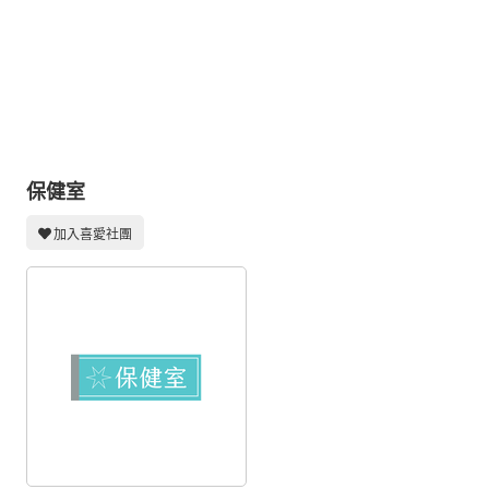
同人社團
工作委託
同人宣傳看板
繪圖藝廊
交流中心
保健室
攤位轉讓區
加入喜愛社團
會員功能選單
會員中心
註冊會員
登入