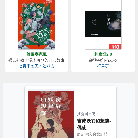
催眠麥克風
利維坦2.0
過去捏造，漫才時期的同居故事
袋狼視角描寫多
七畳半の天才とバカ
行星群
推薦同人誌
寶成妖異幻想錄-
偶使
原創 昭和台北幻想