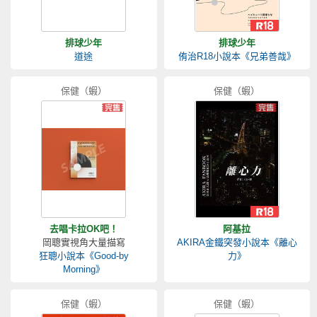
排球少年
排球少年
道途
侑治R18小說本《兄弟善哉》
保健（蝦）
保健（蝦）
去唱卡拉OK吧！
阿基拉
岡聰實視角大量描寫
AKIRA金鐵突發小說本《離心
狂聰小說本《Good-by
力》
Morning》
保健（蝦）
保健（蝦）