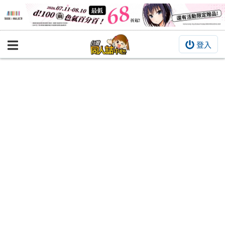
登入
BOOKY書集倉庫
同人作品
同人誌
同人周邊
同人數位作品
活動&消息
同人誌活動
最新消息
同人相關店家
宣傳&交流