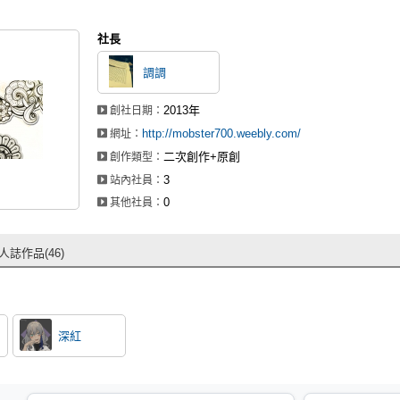
社長
調調
2013年
創社日期：
http://mobster700.weebly.com/
網址：
二次創作+原創
創作類型：
3
站內社員：
0
其他社員：
人誌作品(46)
深紅