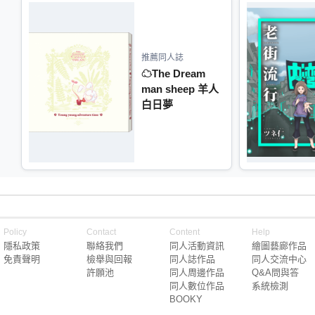
推薦同人誌
☁The Dream
man sheep 羊人
白日夢
Policy
Contact
Content
Help
隱私政策
聯絡我們
同人活動資訊
繪圖藝廊作品
免責聲明
檢舉與回報
同人誌作品
同人交流中心
許願池
同人周邊作品
Q&A問與答
同人數位作品
系統檢測
BOOKY