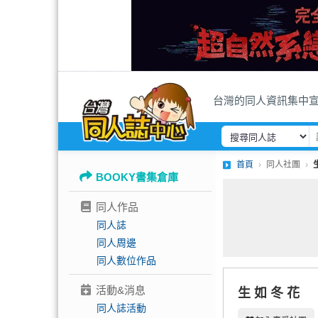
台灣的同人資訊集中
首頁
同人社團
BOOKY書集倉庫
同人作品
同人誌
同人周邊
同人數位作品
活動&消息
生 如 冬 花
同人誌活動