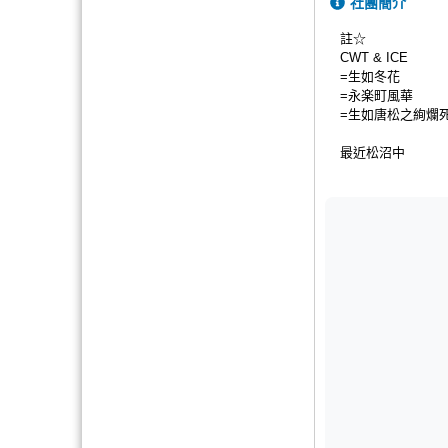
社團簡介
註☆
CWT & ICE
=生如冬花
=永楽町風華
=生如唐松之絢爛
最近松沼中