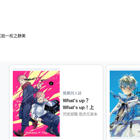
死如一松之靜美
推薦同人誌
What's up？
What's up！上
咒術迴戰 宿虎兄弟本