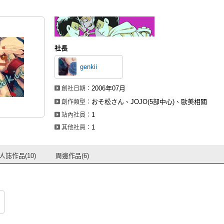
社長
genkii
2006年07月
創社日期：
おそ松さん、JOJO(5部中心)、歐美相關
創作類型：
1
站內社員：
1
其他社員：
人誌作品(10)
周邊作品(6)