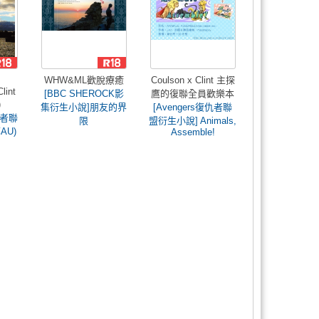
WHW&ML歡脫療癒
Coulson x Clint 主探
lint
[BBC SHEROCK影
鷹的復聯全員歡樂本
)
集衍生小說]朋友的界
[Avengers復仇者聯
復仇者聯
限
盟衍生小說] Animals,
AU)
Assemble!