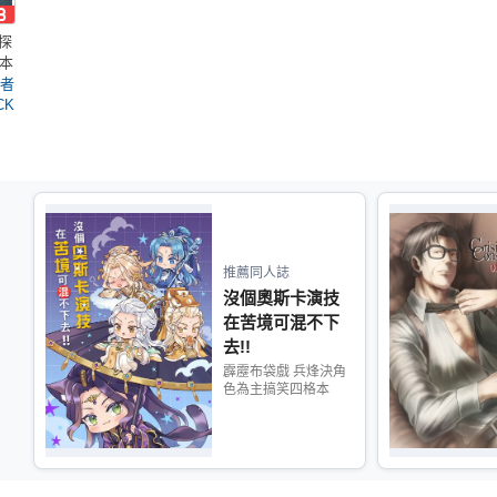
 探
說本
仇者
CK
推薦同人誌
沒個奧斯卡演技
在苦境可混不下
去!!
霹靂布袋戲 兵烽決角
色為主搞笑四格本