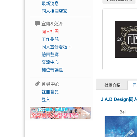
最新消息
同人相關店家
宣傳&交流
同人社團
工作委託
同人宣傳看板
3
繪圖藝廊
交流中心
攤位轉讓區
會員中心
社團介紹
同
註冊會員
J.A.B Design
登入
Bell