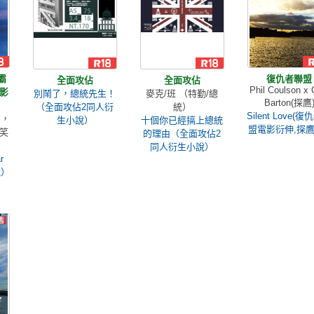
爭霸
復仇者聯盟
全面攻佔
全面攻佔
Phil Coulson x C
影
別鬧了，總統先生！
麥克/班 （特勤/總
Barton(探鷹
（全面攻佔2同人衍
統）
Silent Love(
角，
生小說）
十個你已經搞上總統
盟電影衍伸,探鷹
笑
的理由（全面攻佔2
同人衍生小說）
r
說）