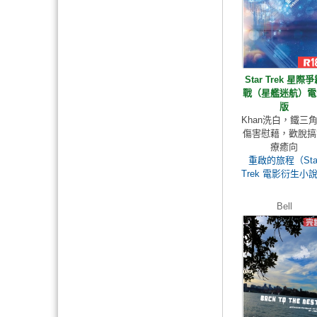
Star Trek 星際
戰（星艦迷航）電
版
Khan洗白，鐵三
傷害慰藉，歡脫搞
療癒向
重啟的旅程（Sta
Trek 電影衍生小
Bell