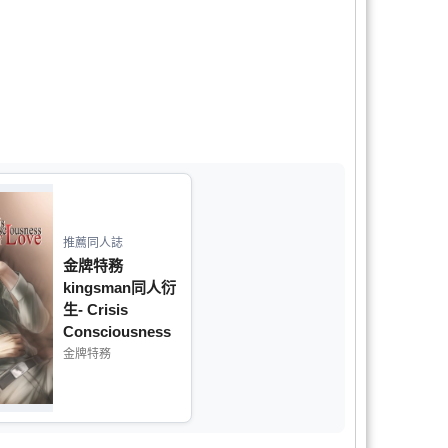
推薦同人誌
金牌特務
kingsman同人衍
生- Crisis
Consciousness
of Love/愛的危機
金牌特務
意識