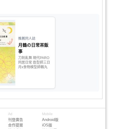
推薦同人誌
月鶴の日常茶飯
事
刀劍亂舞 現代PARO
同居日常 造型師三日
月x食物模型師鶴丸
Ad
Mobile
刊登廣告
Android版
合作提案
iOS版