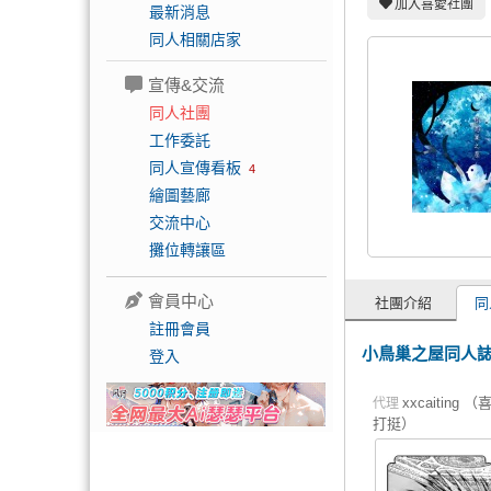
加入喜愛社團
最新消息
同人相關店家
宣傳&交流
同人社團
工作委託
同人宣傳看板
4
繪圖藝廊
交流中心
攤位轉讓區
會員中心
社團介紹
同
註冊會員
小鳥巢之屋同人
登入
xxcaiting （
代理
打挺）