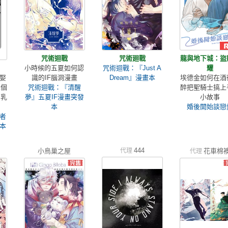
咒術迴戰
咒術廻戰
龍與地下城：盜
小時候的五夏如何認
咒術迴戰：『Just A
耀
娶
識的IF腦洞漫畫
Dream』漫畫本
埃德金如何在酒
像個
咒術迴戰：『清醒
醉把聖騎士搞上
，乳
夢』五夏IF漫畫突發
小故事
本
婚後開始談戀
者
本
444
小鳥巢之屋
代理
花車棉
代理