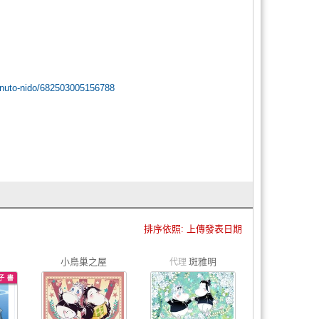
uto-nido/682503005156788
排序依照: 上傳發表日期
小鳥巢之屋
斑雅明
代理