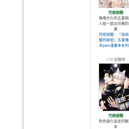
咒術廻戰
嚕嚕米化的五夏硝
人組一起出任務的
畫
咒術迴戰：『扭扭
靈的秘密』五夏嚕
米paro漫畫本系
班雅明
代理
咒術廻戰
角色狼化設定的獸
本