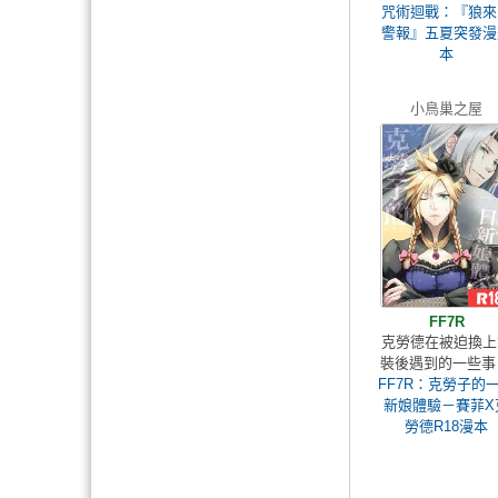
咒術迴戰：『狼來
警報』五夏突發漫
本
小鳥巢之屋
FF7R
克勞德在被迫換上
裝後遇到的一些事 
FF7R：克勞子的
新娘體驗－賽菲X
勞德R18漫本