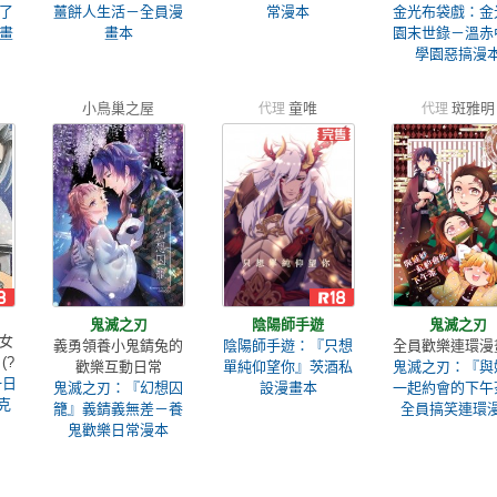
了
薑餅人生活－全員漫
常漫本
金光布袋戲：金
畫
畫本
園末世錄－溫赤
學園惡搞漫
小鳥巢之屋
童唯
斑雅明
代理
代理
鬼滅之刃
陰陽師手遊
鬼滅之刃
女
義勇領養小鬼錆兔的
陰陽師手遊：『只想
全員歡樂連環漫
(?
歡樂互動日常
單純仰望你』茨酒私
鬼滅之刃：『與
一日
鬼滅之刃：『幻想囚
設漫畫本
一起約會的下午
克
籠』義錆義無差－養
全員搞笑連環
鬼歡樂日常漫本