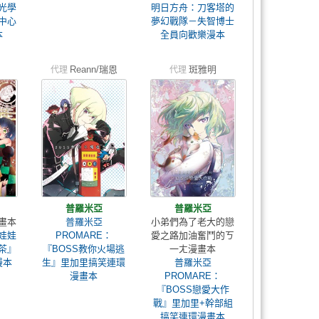
光學
明日方舟：刀客塔的
中心
夢幻戰隊－失智博士
本
全員向歡樂漫本
Reann/瑞恩
斑雅明
代理
代理
普羅米亞
普羅米亞
畫本
普羅米亞
小弟們為了老大的戀
娃娃
PROMARE：
愛之路加油奮鬥的ㄎ
茶』
『BOSS教你火場逃
一ㄤ漫畫本
漫本
生』里加里搞笑連環
普羅米亞
漫畫本
PROMARE：
『BOSS戀愛大作
戰』里加里+幹部組
搞笑連環漫畫本