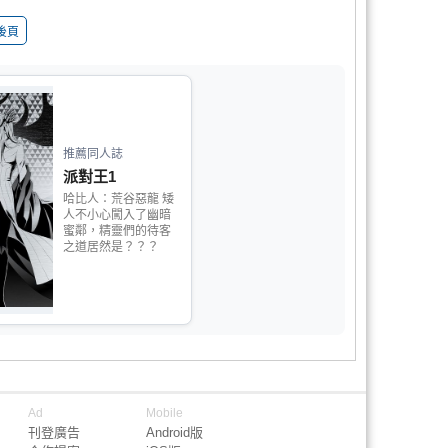
後頁
推薦同人誌
派對王1
哈比人：荒谷惡龍 矮
人不小心闖入了幽暗
蜜鄰，精靈們的待客
之道居然是？？？
Ad
Mobile
刊登廣告
Android版