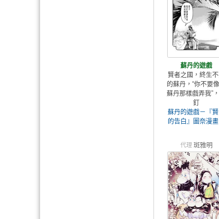
蘇丹的遊戲
賢者之國，終生不
的蘇丹，“你不要
蘇丹那樣戲弄我”
釘
蘇丹的遊戲－『賢
的告白』圖奈漫畫
斑雅明
代理