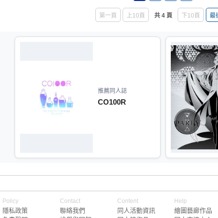
第一頁
上10頁
共 4 頁
下10頁
最
推薦同人誌
CO100R
Policy
Contact
Content
Help
隱私政策
聯絡我們
同人活動資訊
繪圖藝廊作品