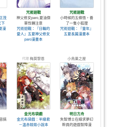
咒術廻戰
咒術廻戰
正茂
神父修女paro,夏油傑
小時候的五條悟，養
天下
單性轉注意
了一隻小狐狸
夏漫
咒術迴戰：『日輪的
咒術迴戰：『童年』
愛人』五夏神父修女
五夏長篇漫畫本
paro漫畫本
梅莫黎恩
小鳥巢之屋
代理
金光布袋戲
明日方舟
惡搞
金光布袋戲：半緣君
失智博士在線求夢幻
－溫赤娃娃小說本
幹員的遊戲智障漫