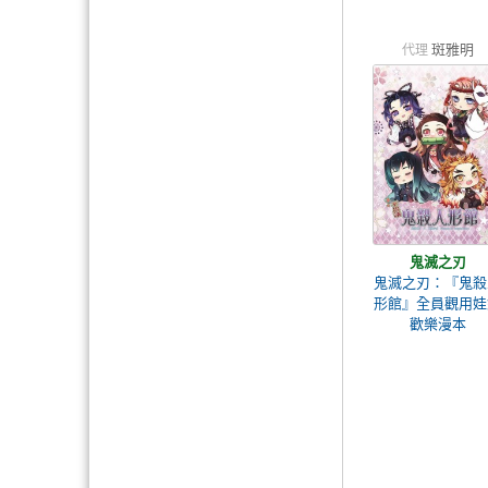
斑雅明
代理
鬼滅之刃
鬼滅之刃：『鬼殺
形館』全員觀用娃
歡樂漫本