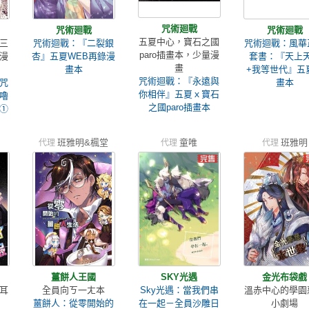
咒術廻戰
咒術廻戰
咒術廻戰
五夏中心，寶石之國
三
咒術迴戰：『二裂銀
咒術迴戰：風華
paro插畫本，少量漫
漫
杏』五夏WEB再錄漫
套書：『天上
畫
畫本
+我等世代』五
咒術迴戰：『永遠與
咒
畫本
你相伴』五夏ｘ寶石
嚕
之國paro插畫本
列①
班雅明&楓堂
童唯
班雅明
代理
代理
代理
薑餅人王國
SKY光遇
金光布袋戲
耳
全員向ㄎ一ㄤ本
Sky光遇：當我們串
溫赤中心的學園
薑餅人：從零開始的
在一起－全員沙雕日
小劇場