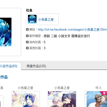
社長
小鳥巢之屋
http://zh-tw.facebook.com/pages/小鳥巢之屋-Dimin
網址：
原創 二創 小說文字 圖像設計並行
創作類型：
5
站內社員：
3
其他社員：
人誌作品(83)
周邊作品(125)
誌作品
喜喜
小鳥巢之屋
小鳥巢之屋
伶人