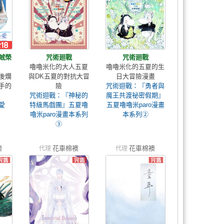
賊榮
咒術廻戰
咒術廻戰
嚕嚕米化的大人五夏
嚕嚕米化的五夏的生
後爛
與DK五夏的對抗大冒
日大冒險漫畫
手的
險
咒術迴戰：『勇者與
咒術迴戰：『神秘的
魔王共渡祕密假期』
愛
特級馬戲團』五夏嚕
五夏嚕嚕米paro漫畫
嚕米paro漫畫本系列
本系列②
③
襖
花車棉襖
花車棉襖
代理
代理