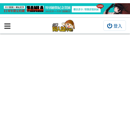
登入
BOOKY書集倉庫
同人作品
同人誌
同人周邊
同人數位作品
活動&消息
同人誌活動
最新消息
同人相關店家
宣傳&交流