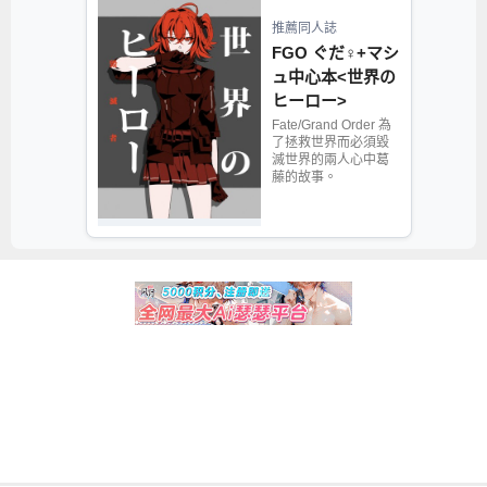
推薦同人誌
FGO ぐだ♀+マシ
ュ中心本<世界の
ヒーロー>
Fate/Grand Order 為
了拯救世界而必須毀
滅世界的兩人心中葛
藤的故事。