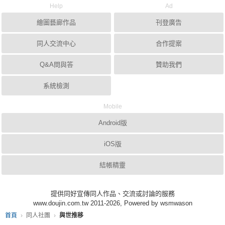
Help
Ad
繪圖藝廊作品
刊登廣告
同人交流中心
合作提案
Q&A問與答
贊助我們
系統檢測
Mobile
Android版
iOS版
結帳精靈
提供同好宣傳同人作品、交流或討論的服務
www.doujin.com.tw 2011-2026, Powered by wsmwason
首頁
同人社團
與世推移