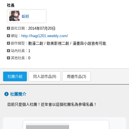
社長
蚯蚓
2014年07月20日
創社日期：
http://hagi1201.weebly.com/
網址：
動漫二創 / 歐美影視二創 / 漫畫與小說皆有可能
創作類型：
1
站內社員：
0
其他社員：
社團介紹
同人誌作品(9)
周邊作品(3)
社團簡介
目前只是個人社團！近年會以這個社團名為參場名義！