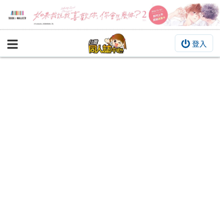
登入
BOOKY書集倉庫
同人作品
同人誌
同人周邊
同人數位作品
活動&消息
同人誌活動
最新消息
同人相關店家
宣傳&交流