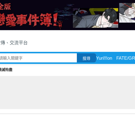
宣傳、交流平台
Yuri!!!on
FATE/G
搜尋
燒滅殆盡