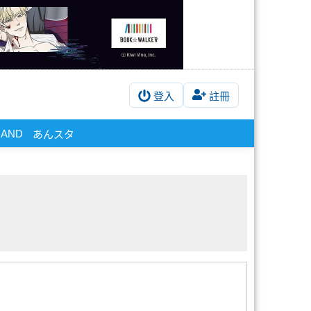
登入
註冊
RAND
あんスタ