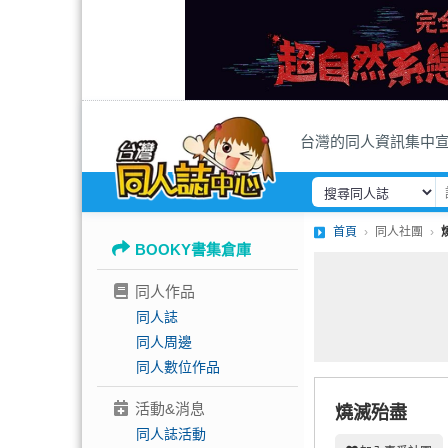
台灣的同人資訊集中
首頁
同人社團
BOOKY書集倉庫
同人作品
同人誌
同人周邊
同人數位作品
活動&消息
燒滅殆盡
同人誌活動