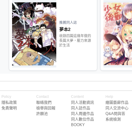
推薦同人誌
夢本2
收錄四篇這幾年做的
長篇大夢，壓力來源
於生活
Policy
Contact
Content
Help
隱私政策
聯絡我們
同人活動資訊
繪圖藝廊作品
免責聲明
檢舉與回報
同人誌作品
同人交流中心
許願池
同人周邊作品
Q&A問與答
同人數位作品
系統檢測
BOOKY