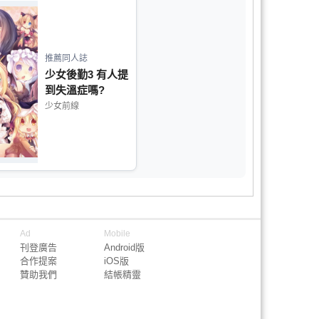
推薦同人誌
少女後勤3 有人提
到失溫症嗎?
少女前線
Ad
Mobile
刊登廣告
Android版
合作提案
iOS版
贊助我們
結帳精靈