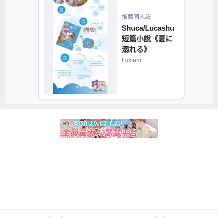
推薦同人誌
Shuca/Lucashu
短篇小說《夏に
溺れる》
Luxiem