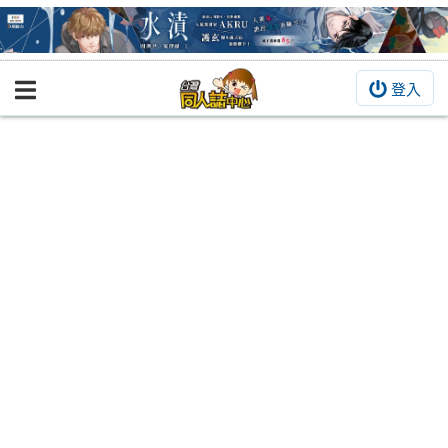
登入
BOOKY書集倉庫
同人作品
同人誌
同人周邊
同人數位作品
活動&消息
同人誌活動
最新消息
同人相關店家
宣傳&交流