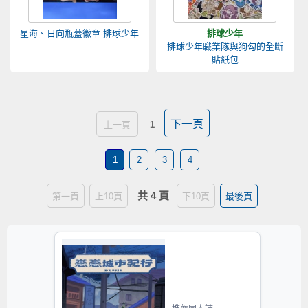
星海、日向瓶蓋徽章-排球少年
排球少年
排球少年職業隊與狗勾的全斷
貼紙包
下一頁
上一頁
1
1
2
3
4
共 4 頁
第一頁
上10頁
下10頁
最後頁