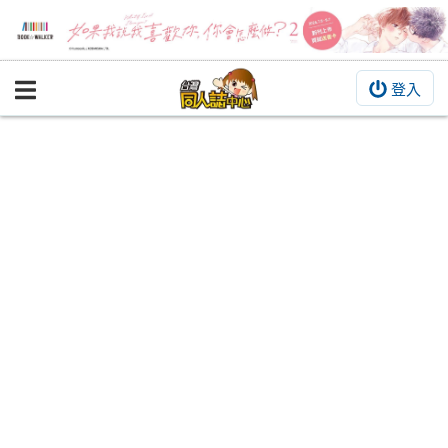
登入
BOOKY書集倉庫
同人作品
同人誌
同人周邊
同人數位作品
活動&消息
同人誌活動
最新消息
同人相關店家
宣傳&交流