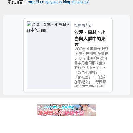
關於加宮：
http://kamiyayukino.blog.shinobi.jp/
推薦同人誌
沙漠、森林、小
島與人群中的東
西
MOOMIN 嚕嚕米 野獸
國 威力在哪裡 藍精靈
Smurfs 此為嚕嚕米作
品中角色司那夫金，
旅行至「小王子」、
「藍色小精靈」、
「野獸國」、「威利
在哪裡？」…等四部
作品的二創同人作
品。