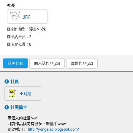
社長
加宮
漫畫/小說
創作類型：
2
站內社員：
0
其他社員：
社團介紹
同人誌作品(26)
周邊作品(22)
社員
巫阿總
社團簡介
兩個人的社團owo
目前作品傾向有很多，雜亂中www
關於咲川：
http://yongsiao.blogspot.com/