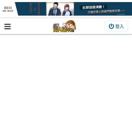
登入
BOOKY書集倉庫
同人作品
同人誌
同人周邊
同人數位作品
活動&消息
同人誌活動
最新消息
同人相關店家
宣傳&交流