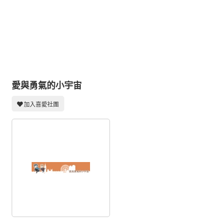
同人社團
工作委託
同人宣傳看板
繪圖藝廊
交流中心
愛與勇氣的小宇宙
攤位轉讓區
加入喜愛社團
會員功能選單
會員中心
註冊會員
登入