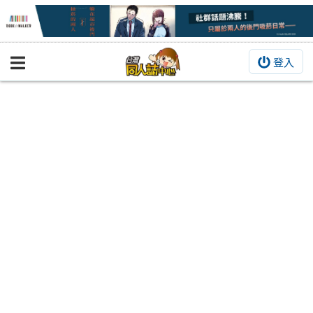
登入
BOOKY書集倉庫
同人作品
同人誌
同人周邊
同人數位作品
活動&消息
同人誌活動
最新消息
同人相關店家
宣傳&交流