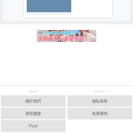
About
Policy
關於我們
隱私政策
更新履歷
免責聲明
Plurk